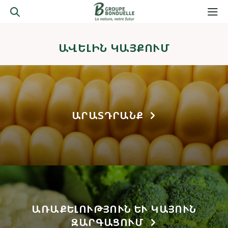
ԱՎԵԼԻՆ ԿԱՅՔՈՒՄ
ԱՐԱՏԴՐԱՆՔ
ԱՌԱՔԵԼՈՒԹՅՈՒՆ ԵՒ ԿԱՅՈՒՆ Զ
ԱՐԳԱՑՈՒՄ