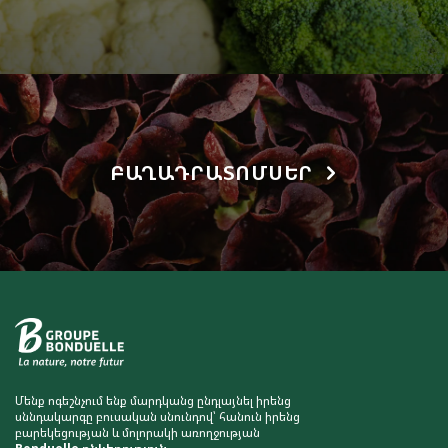
ԲԱՂԱԴՐԱՏՈՄՍԵՐ
Մենք ոգեշնչում ենք մարդկանց ընդլայնել իրենց
սննդակարգը բուսական սնունդով՝ հանուն իրենց
բարեկեցության և մոլորակի առողջության