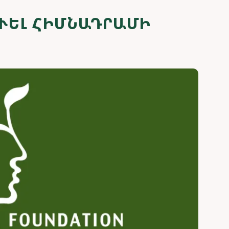
ՈՒԵԼ ՀԻՄՆԱԴՐԱՄԻ