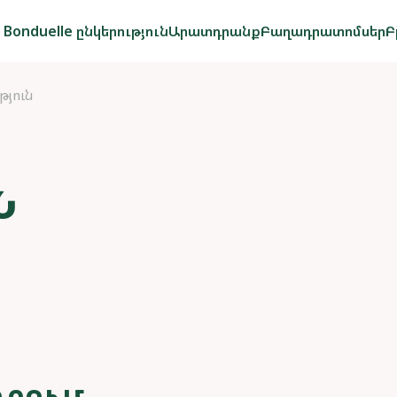
Bonduelle ընկերություն
Արատդրանք
Բաղադրատոմսեր
Բ
յուն
Ն