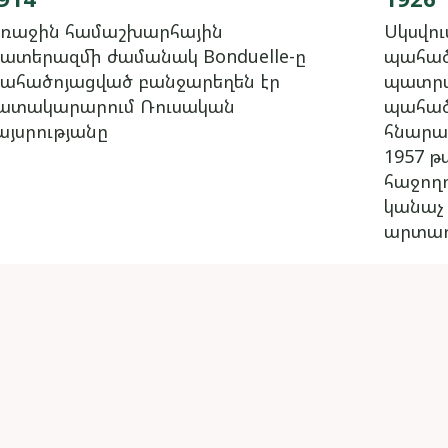
ռաջին համաշխարհային
Սկսվու
ատերազմի ժամանակ Bonduelle-ը
պահած
ահածոյացված բանջարեղեն էր
պատրա
ատակարարում Ռուսական
պահած
այսրությանը
հնարավ
1957 թ
հաջողո
կանաչ
արտադ