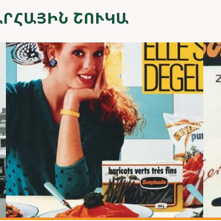
ԱՐՀԱՅԻՆ ՇՈՒԿԱ