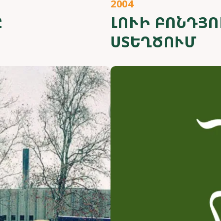
2004
Ը
ԼՈՒԻ ԲՈՆԴՅ
ՍՏԵՂԾՈՒՄ