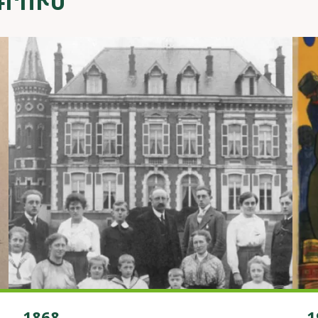
ԴՐՈՒՄ
1868
1