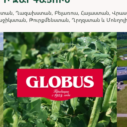
ուսաստան, Ղազախստան, Բելառուս, Հայաստան, Վրա
աջիկստան, Թուրքմենստան, Ղրղզստան և Մոնղոլ