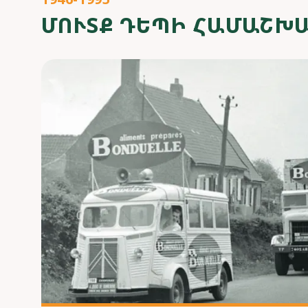
ՄՈՒՏՔ ԴԵՊԻ ՀԱՄԱՇԽ