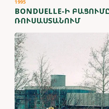
1995
BONDUELLE-Ի ԲԱՑՈՒՄ
ՌՈՒՍԱՍՏԱՆՈՒՄ