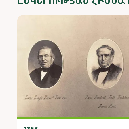
ԸՆԿԵՐՈՒԹՅԱՆ ՀԻՄՆԱ
1853