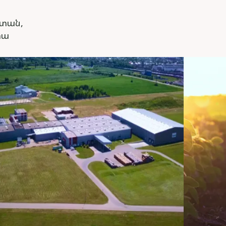
ստան,
իա