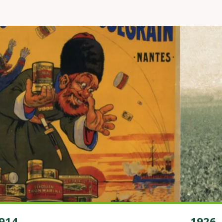
914
1926