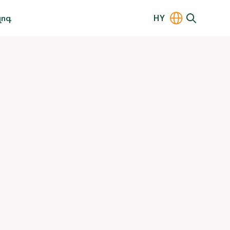
լոգ
HY