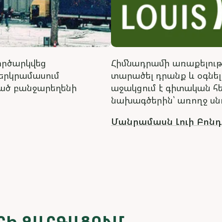
գործարկվեց
Հիմնադրամի առաքելությո
 երկրամասում
տարածել դրանք և օգնել
ած բանջարեղենի
աջակցում է գիտական հ
նախագծերին՝ առողջ սն
Մանրամասն Լուի Բոնդ
ՐԻ ԶԱՐԳԱՑՈՒՄ