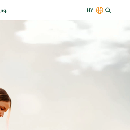
լոգ
HY