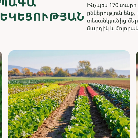
ԱՊԱԳԱ
Ինչպես 170 տարի 
ՐԵԿԵՑՈՒԹՅԱՆ
ընկերություն են
տեսանկյունից մեր
մարդիկ և մոլորա