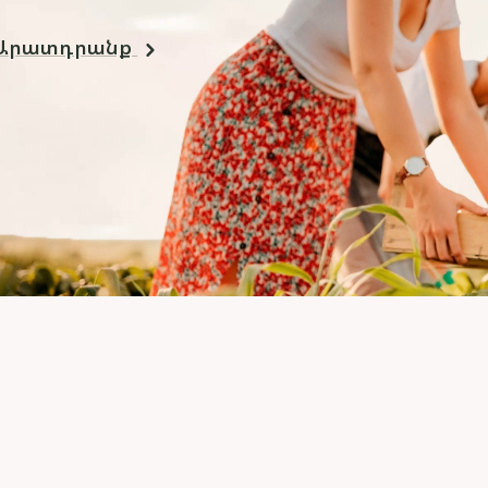
Արատդրանք