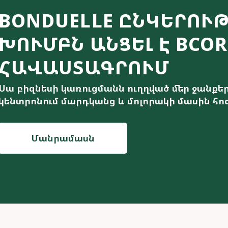
BONDUELLE ԸՆԿԵՐՈՒ
ԽՈՒՄԲՆ ԱՆՑԵԼ Է BCO
ՀԱՎԱՍՏԱԳՐՈՒՄ
Սա բիզնեսի կառուցմանն ուղղված մեր ջանքերի
կենտրոնում մարդկանց և մոլորակի մասին հո
Մանրամասն