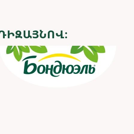
 ԴԻԶԱՅՆՈՎ: