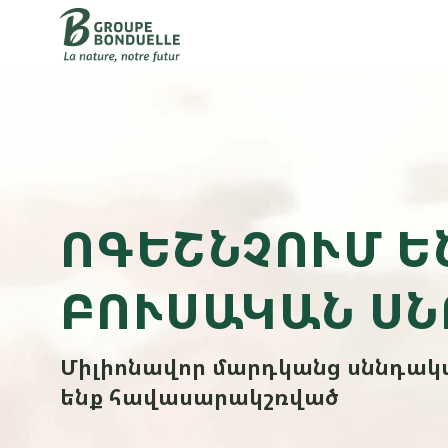
ՈԳԵՇՆՉՈՒՄ Ե
ԲՈՒՍԱԿԱՆ ՍՆ
Միլիոնավոր մարդկանց սննդակ
ենք հավասարակշռված