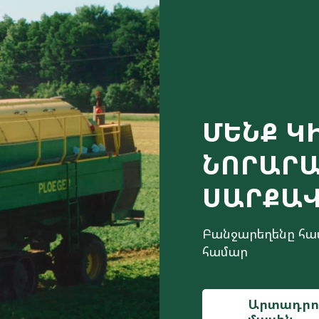
ՄԵՆՔ Կ
ՆՈՐԱՐ
ՍԱՐՔԱ
Բանջարեղենը համ
համար
Արտադրո
մասին