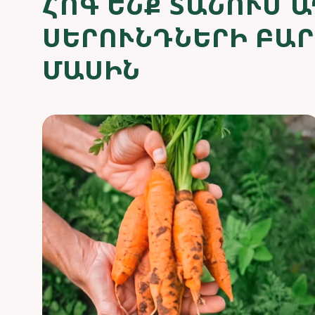
ՀՈԳ ԵՆՔ ՏԱՆՈՒՄ 
ՍԵՐՈՒՆԴՆԵՐԻ ԲԱ
ՄԱՍԻՆ