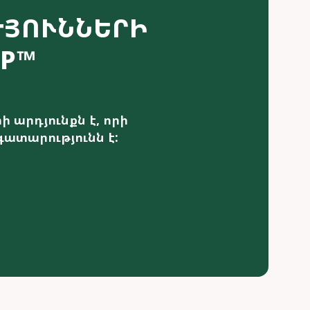
ԹՅՈՒՆՆԵՐԻ
RP™
 արդյունքն է, որի
գատարությունն է: