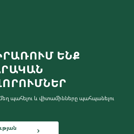
ԻՐԱՌՈՒՄ ԵՆՔ
ԱՐԱԿԱՆ
ՎՈՐՈՒՄՆԵՐ
եղ պահելու և վիտամինները պահպանելու
ւթյան