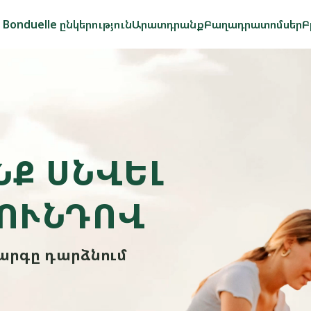
Bonduelle ընկերություն
Արատդրանք
Բաղադրատոմսեր
Բ
ՆՔ ՍՆՎԵԼ
ՈՒՆԴՈՎ
արգը դարձնում