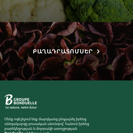
ԲԱՂԱԴՐԱՏՈՄՍԵՐ
Մենք ոգեշնչում ենք մարդկանց ընդլայնել իրենց
սննդակարգը բուսական սնունդով՝ հանուն իրենց
բարեկեցության և մոլորակի առողջության