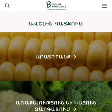
ԱՎԵԼԻՆ ԿԱՅՔՈՒՄ
ԱՐԱՏԴՐԱՆՔ
ԱՌԱՔԵԼՈՒԹՅՈՒՆ ԵՒ ԿԱՅՈՒՆ Զ
ԱՐԳԱՑՈՒՄ