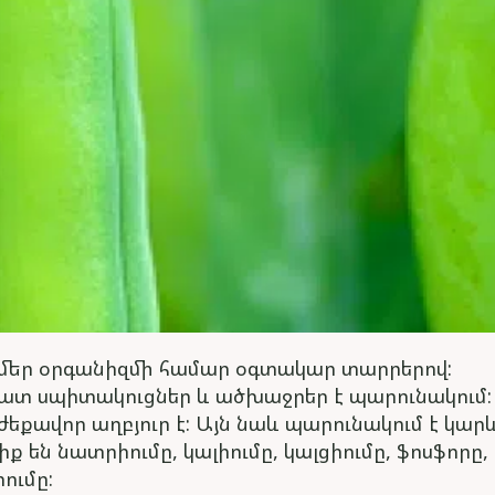
ի է մեր օրգանիզմի համար օգտակար տարրերով:
շատ սպիտակուցներ և ածխաջրեր է պարունակում
րժեքավոր աղբյուր է: Այն նաև պարունակում է կար
 են նատրիումը, կալիումը, կալցիումը, ֆոսֆորը,
ումը: