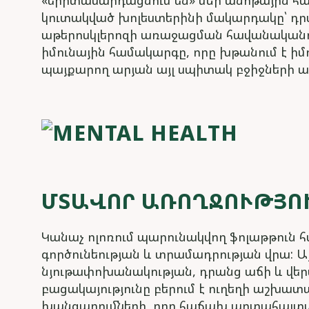
«երիտասարդացնում են» մեր անոթային հա
կուտակված խոլեստերինի մակարդակը՝ դրա
աթերոսկլերոզի առաջացման հավանականութ
իմունային համակարգը, որը խթանում է իմո
պայքարող արյան այլ սպիտակ բջիջների աճ
ՄՏԱՎՈՐ ԱՌՈՂՋՈՒԹՅՈ
Կանաչ ոլոռում պարունակվող ֆոլաթթուն հ
գործունեության և տրամադրության վրա: Այ
նյութափոխանակության, դրանց աճի և վե
բացակայությունը բերում է ուղեղի աշխ
խանգարումների, որը հաճախ արտահայտվո