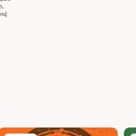
ի,
ով: