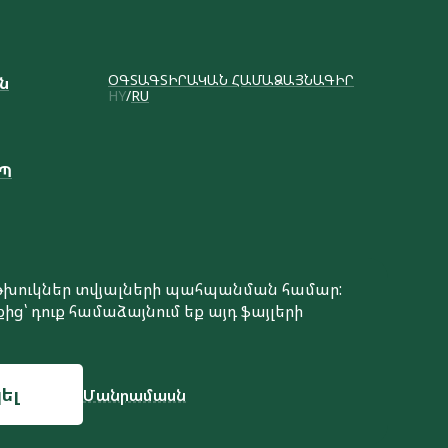
ՕԳՏԱԳՏԻՐԱԿԱՆ ՀԱՄԱՁԱՅՆԱԳԻՐ
ւն
HY
RU
ԱՊ
է թխուկներ տվյալների պահպանման համար:
ից՝ դուք համաձայնում եք այդ ֆայլերի
Կայքի ստեղծում
ել
Մանրամասն