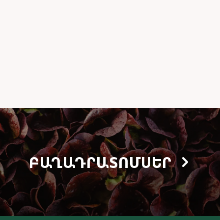
ԲԱՂԱԴՐԱՏՈՄՍԵՐ