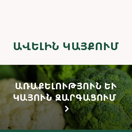
ԱՎԵԼԻՆ ԿԱՅՔՈՒՄ
ԱՌԱՔԵԼՈՒԹՅՈՒՆ ԵՒ Կ
ԱՅՈՒՆ ԶԱՐԳԱՑՈՒՄ