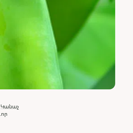
:
Կանաչ
ևոր