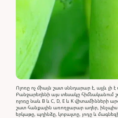
Ոլոռը ոչ միայն շատ սննդարար է, այլև լ
Բանջարեղենի այս տեսակը հիմնականում 
ոլոռը
նաև B և C, D, E և K վիտամինների ա
շատ հանքային առողջարար աղեր, ինչպիսիք
երկաթը, պղինձը, կոբալտը, յոդը և մագնեզի