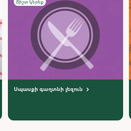
Ճիշտ կերեք
Սպասքի գաղտնի լեզուն