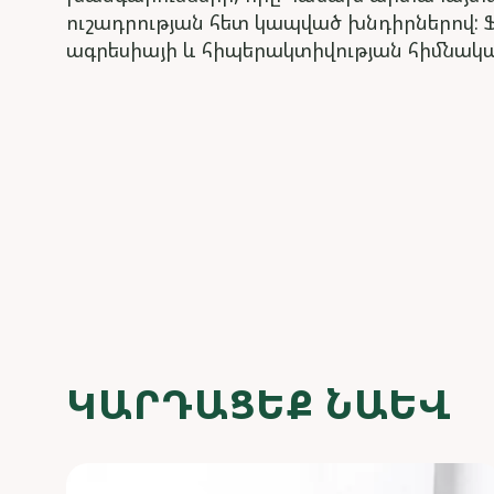
ուշադրության հետ կապված խնդիրներով:
ագրեսիայի և հիպերակտիվության հիմնակա
ԿԱՐԴԱՑԵՔ ՆԱԵՎ