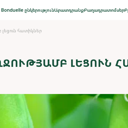
Bonduelle ընկերություն
Արատդրանք
Բաղադրատոմսեր
Բ
բ լեցուն հատիկներ
ՂՋՈՒԹՅԱՄԲ ԼԵՑՈՒՆ Հ