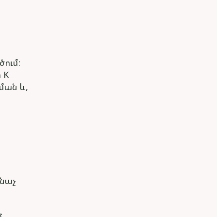
ծում:
 K
ման և,
անաչ