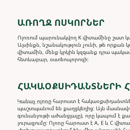
ԱՌՈՂՋ ՈՍԿՈՐՆԵՐ
Ոլոռում պարունակվող K վիտամինը շատ կա
Այսինքն, նշանակություն չունի, թե որքան 
վիտամին, մենք կրկին կզգանք դրա պակասը
հետևաբար, օստեոպորոզի:
ՀԱԿԱՕՔՍԻԴԱՆՏՆԵՐԻ Հ
Կանաչ ոլոռը
հարուստ է հակաօքսիդանտներ
պաշտպանում են քաղցկեղից: Այն մասնավոր
գունանյութի ածանցյալը), որը կապում է 
յուրացումը: Ոլոռը հարուստ է A, E և C վ