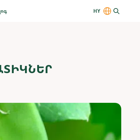
լոգ
HY
ԱՏԻԿՆԵՐ