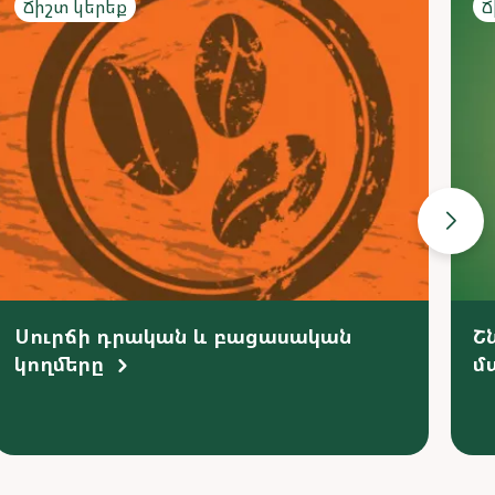
Ճիշտ կերեք
Ճ
Սուրճի դրական և բացասական
Շ
կողմերը
մ