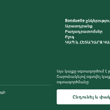
Bonduelle ընկերությո
Արատդրանք
Բաղադրատոմսեր
Բլոգ
ԿԱՊ և ՀԵՏԱԴԱՐՁ Կ
Այս կայքը օգտագործում 
Շարունակելով օգտվել կայք
օգտագործմանը:
յքի
Ընդունել և փակ