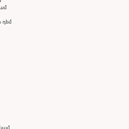
մ
կամ
ի դեմ
 կամ