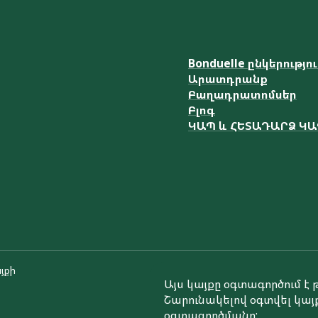
Bonduelle ընկերությո
Արատդրանք
Բաղադրատոմսեր
Բլոգ
ԿԱՊ և ՀԵՏԱԴԱՐՁ Կ
յքի
Այս կայքը օգտագործում 
Շարունակելով օգտվել կայք
օգտագործմանը: