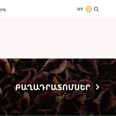
լոգ
HY
ԲԱՂԱԴՐԱՏՈՄՍԵՐ