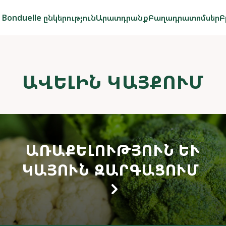
Bonduelle ընկերություն
Արատդրանք
Բաղադրատոմսեր
Բ
ԱՎԵԼԻՆ ԿԱՅՔՈՒՄ
ԱՌԱՔԵԼՈՒԹՅՈՒՆ ԵՒ Կ
ԱՅՈՒՆ ԶԱՐԳԱՑՈՒՄ