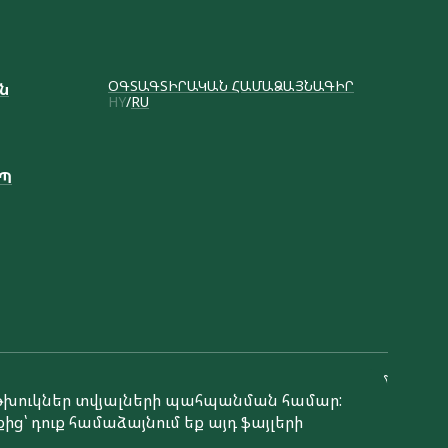
ՕԳՏԱԳՏԻՐԱԿԱՆ ՀԱՄԱՁԱՅՆԱԳԻՐ
ւն
HY
RU
ԱՊ
Կայքի ստեղծում
է թխուկներ տվյալների պահպանման համար:
ից՝ դուք համաձայնում եք այդ ֆայլերի