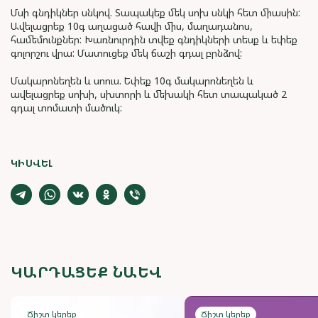
Մսի գնդիկներ սնկով. Տապակեք մեկ սոխ սնկի հետ միասին:
Ավելացրեք 10գ աղացած հավի միս, մաղադանոս,
համեմունքներ: Խառնուրդին տվեք գնդիկների տեսք և եփեք
գոլորշու վրա: Մատուցեք մեկ ճաշի գդալ բրնձով:
Մակարոնեղեն և սոուս. Եփեք 10գ մակարոնեղեն և
ավելացրեք սոխի, սխտորի և մեխակի հետ տապակած 2
գդալ տոմատի մածուկ:
ԿԻՍՎԵԼ
ԿԱՐԴԱՑԵՔ ՆԱԵՎ
Ճիշտ կերեք
Ճիշտ կերեք