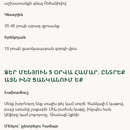
աշխատանքի գնալ հեծանիվով
Կեսօրին
35-45 րոպե արագ զբոսանք
Երեկոյան
10 րոպե ցատկապարան գորգի վրա
ՁԵՐ ՄԵՆՅՈՒՆ 5 ՕՐՎԱ ՀԱՄԱՐ. ԸՆՏՐԵՔ
ԱՅՆ ԻՆՉ ՑԱՆԿԱՆՈՒՄ ԵՔ
Նախաճաշ
Մենք խորհուրդ ենք տալիս թեյ կամ սուրճ: Ցանկալի է կաթով,
բայց առանց շաքարի: Մեկ բաժակ կաթը, ինչպես նաև
կեֆիրը կամ յոգուրտը, հիանալի կլինի:
Մենյու
`
ընտրելու
համար