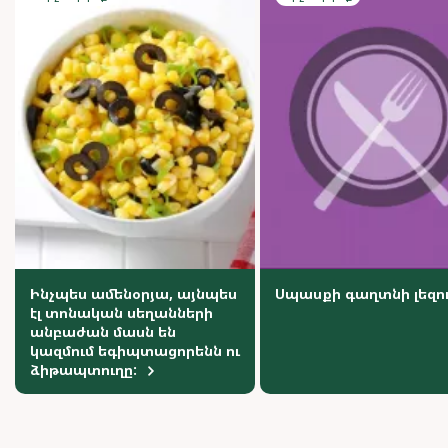
Ինչպես ամենօրյա, այնպես
Սպասքի գաղտնի լեզո
էլ տոնական սեղանների
անբաժան մասն են
կազմում եգիպտացորենն ու
ձիթապտուղը: