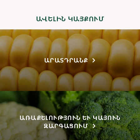
ԱՎԵԼԻՆ ԿԱՅՔՈՒՄ
ԱՐԱՏԴՐԱՆՔ
ԱՌԱՔԵԼՈՒԹՅՈՒՆ ԵՒ ԿԱՅՈՒՆ Զ
ԱՐԳԱՑՈՒՄ