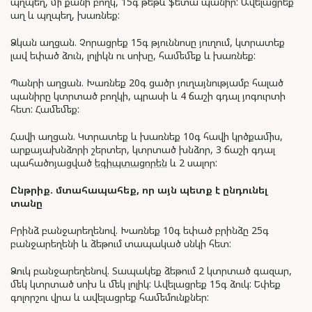
պղպեղ, մի քանի բողկ, 15գ թեթև ֆետա պանիր: Ավելացրեք
աղ և պղպեղ, խառնեք:
Ձկան աղցան. Չորացրեք 15գ թյուննոսը յուղում, կտրատեք
լավ եփած ձուն, լոլիկն ու սոխը, համեմեք և խառնեք:
Պանրի աղցան. Խառնեք 20գ ցածր յուղայնությամբ հալած
պանիրը կտրտած բողկի, պրասի և 4 ճաշի գդալ յոգուրտի
հետ: Համեմեք:
Հավի աղցան. Կտրատեք և խառնեք 10գ հավի կրծքամիս,
արքայախնձորի շերտեր, կտրտած խնձոր, 3 ճաշի գդալ
պահածոյացված
եգիպտացորեն
և 2 սալոր:
Ընթրիք.
մտահապահեք
,
որ
այն
պետք
է ընդունել
տանը
Բրինձ բանջարեղենով. Խառնեք 10գ եփած բրինձը 25գ
բանջարեղենի և ձեթում տապակած սնկի հետ:
Ձուկ բանջարեղենով. Տապակեք ձեթում 2 կտրտած գազար,
մեկ կտրտած սոխ և մեկ լոլիկ: Ավելացրեք 15գ ձուկ: Եփեք
գոլորշու վրա և ավելացրեք համեմունքներ: