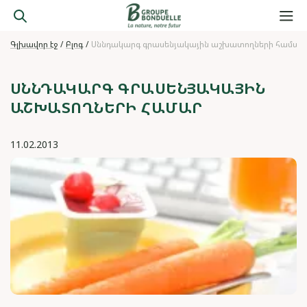
Գլխավոր էջ
Բլոգ
Սննդակարգ գրասենյակային աշխատողների համար
ՍՆՆԴԱԿԱՐԳ ԳՐԱՍԵՆՅԱԿԱՅԻՆ
ԱՇԽԱՏՈՂՆԵՐԻ ՀԱՄԱՐ
11.02.2013