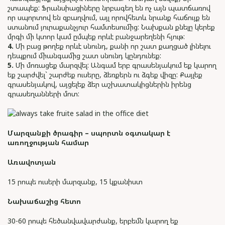
շտապեք: Ֆրանսիացիները նրբագեղ են ոչ այն պատճառով
որ սպորտով են զբաղվում, այլ որովհետև նրանք հաճույք են
ստանում յուրաքանչյուր համտեսումից: Նախքան քնելը կերեք
մրգի մի կտոր կամ ըմպեք որևէ բանջարեղենի հյութ:
4.
Մի բաց թողեք որևէ սնունդ, քանի որ շատ քաղցած լինելու
դեպքում միանգամից շատ սնունդ կընդունեք:
5.
Մի մոռացեք մարզվել: Անգամ երբ գրասենյակում եք կարող
եք շարժվել` շարժեք ուսերը, ձեռքերն ու ձգեք վիզը: Քայլեք
գրասենյակով, այցելեք ձեր աշխատակիցներին իրենց
գրասեղանների մոտ:
Մարզանքի ծրագիր – սպորտն օգտակար է
առողջության համար
Առավոտյան
15 րոպե ուսերի մարզանք, 15 կքանիստ
Նախաճաշից հետո
30-60 րոպե հեծանվավարժանք, երբեմն կարող եք