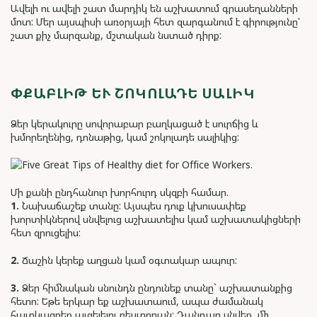
Ավելի ու ավելի շատ մարդիկ են աշխատում գրասեղանների
մոտ: Մեր այսպիսի առօրյայի հետ զարգանում է գիրությունը՝
շատ քիչ մարզանք, մշտական նստած դիրք:
ՓՔԱԲԼԻԹ ԵՒ ՇՈԿՈԼԱԴԵ ՍԱԼԻԿ
Ձեր կերակուրը սովորաբար բաղկացած է սուրճից և
խմորեղենից, դոնաթից, կամ շոկոլադե սալիկից:
Մի քանի ընդհանուր խորհուրդ սկզբի համար.
1.
Նախաճաշեք տանը: Այսպես դուք կխուսափեք
խորտիկներով սնվելուց աշխատելիս կամ աշխատակիցների
հետ զրուցելիս:
2.
Ճաշին կերեք աղցան կամ օգտակար ապուր:
3.
Ձեր հիմնական սնունդն ընդունեք տանը` աշխատանքից
հետո: Եթե երկար եք աշխատաում, ապա ժամանակ
հատկացրեք այցելելու ռեստորան: Դանդաղ սնվեք, մի