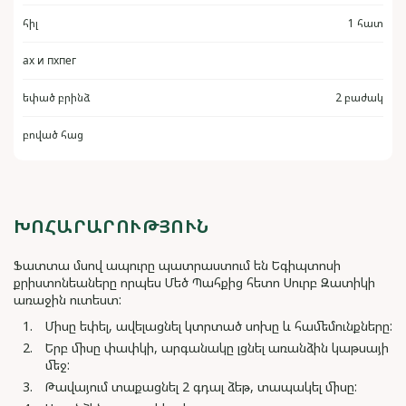
հիլ
1 հատ
ах и пхпег
եփած բրինձ
2 բաժակ
բոված հաց
ԽՈՀԱՐԱՐՈՒԹՅՈՒՆ
Ֆատտա մսով ապուրը պատրաստում են Եգիպտոսի
քրիստոնեաները որպես Մեծ Պահքից հետո Սուրբ Զատիկի
առաջին ուտեստ:
Միսը եփել, ավելացնել կտրտած սոխը և համեմունքները:
Երբ միսը փափկի, արգանակը լցնել առանձին կաթսայի
մեջ:
Թավայում տաքացնել 2 գդալ ձեթ, տապակել միսը: