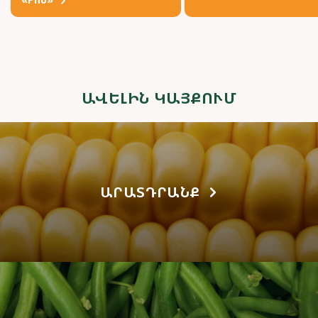
ԱՎԵԼԻՆ ԿԱՅՔՈՒՄ
ԱՐԱՏԴՐԱՆՔ