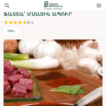
ՖԱՏՏԱ՝ ՄՍԱՅԻՆ ԱՊՈՒՐ
5
/ 5
150 ր