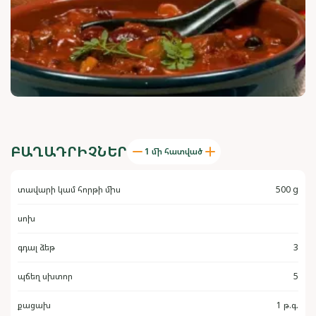
ԲԱՂԱԴՐԻՉՆԵՐ
1 մի հատված
տավարի կամ հորթի միս
500 g
սոխ
գդալ ձեթ
3
պճեղ սխտոր
5
քացախ
1 թ.գ.