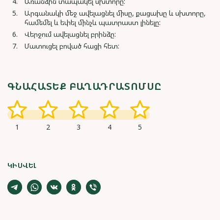
Առանձին տապակել սխտորը:
Արգանակի մեջ ավելացնել միսը, քացախը և սխտորը,
համեմել և եփել մինչև պատրաստ լինելը:
Վերջում ավելացնել բրինձը:
Մատուցել բոված հացի հետ:
ԳՆԱՀԱՏԵՔ ԲԱՂԱԴՐԱՏՈՄՍԸ
1
2
3
4
5
ԿԻՍՎԵԼ