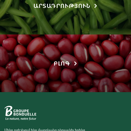
ԱՐՏԱԴՐՈՒԹՅՈՒՆ
ԲԼՈԳ
Մենք ոգեշնչում ենք մարդկանց ընդլայնել իրենց