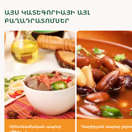
ԱՅՍ ԿԱՏԵԳՈՐԻԱՅԻ ԱՅԼ
ԲԱՂԱԴՐԱՏՈՄՍԵՐ
Վիետնամական ապուր
Կարիբյան ապուր լոբո
«Pho»