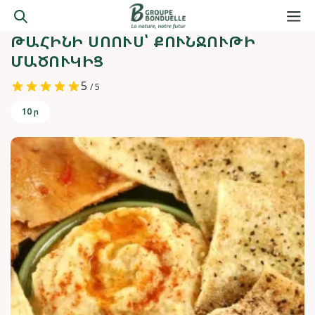
ԹԱՀԻՆԻ ՍՈՈՒՍ՝ ՔՈՒՆՋՈՒԹԻ
ՄԱԾՈՒԿԻՑ
5
/ 5
10 ր