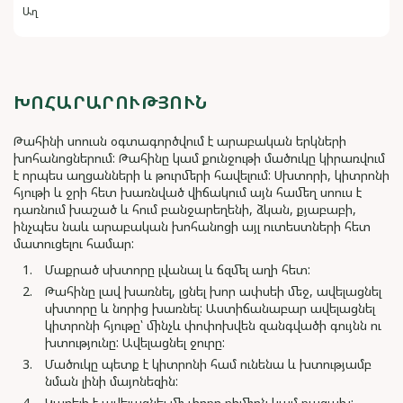
Աղ
ԽՈՀԱՐԱՐՈՒԹՅՈՒՆ
Թահինի սոուսն օգտագործվում է արաբական երկների
խոհանոցներում: Թահինը կամ քունջութի մածուկը կիրառվում
է որպես աղցանների և թուրմերի հավելում: Սխտորի, կիտրոնի
հյութի և ջրի հետ խառնված վիճակում այն համեղ սոուս է
դառնում խաշած և հում բանջարեղենի, ձկան, քյաբաբի,
ինչպես նաև արաբական խոհանոցի այլ ուտեստների հետ
մատուցելու համար:
Մաքրած սխտորը լվանալ և ճզմել աղի հետ:
Թահինը լավ խառնել, լցնել խոր ափսեի մեջ, ավելացնել
սխտորը և նորից խառնել: Աստիճանաբար ավելացնել
կիտրոնի հյութը՝ մինչև փոփոխվեն զանգվածի գույնն ու
խտությունը: Ավելացնել ջուրը:
Մածուկը պետք է կիտրոնի համ ունենա և խտությամբ
նման լինի մայոնեզին:
Կարելի է ավելացնել մի փոքր քիմիոն կամ քացախ: