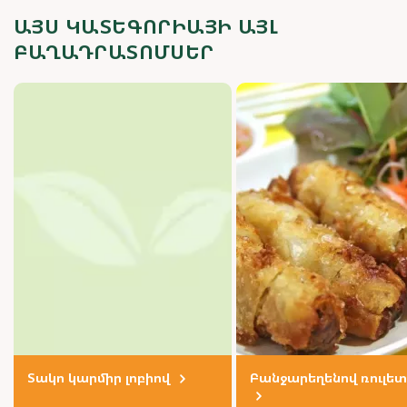
ԱՅՍ ԿԱՏԵԳՈՐԻԱՅԻ ԱՅԼ
ԲԱՂԱԴՐԱՏՈՄՍԵՐ
Տակո կարմիր լոբիով
Բանջարեղենով ռուլետ