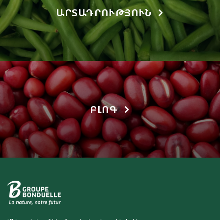
ԱՐՏԱԴՐՈՒԹՅՈՒՆ
ԲԼՈԳ