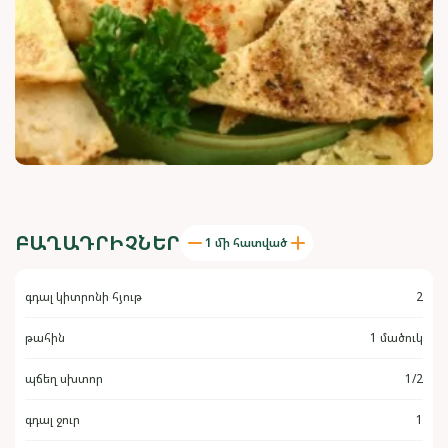
ԲԱՂԱԴՐԻՉՆԵՐ
1 մի հատված
գդալ կիտրոնի հյութ
2
թահին
1 մածուկ
պճեղ սխտոր
1/2
գդալ ջուր
1