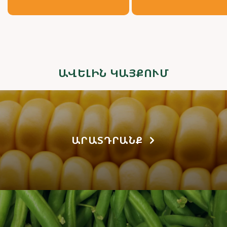
ԱՎԵԼԻՆ ԿԱՅՔՈՒՄ
ԱՐԱՏԴՐԱՆՔ