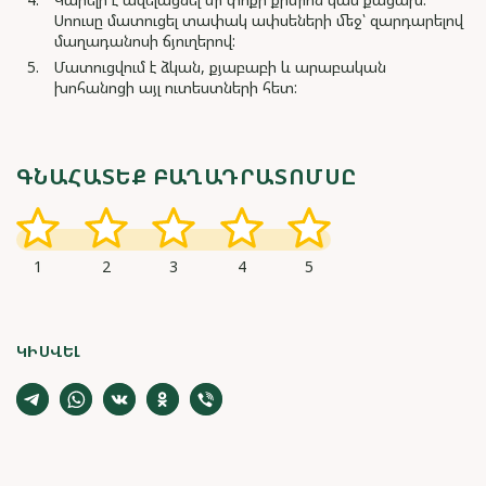
Սոուսը մատուցել տափակ ափսեների մեջ՝ զարդարելով
մաղադանոսի ճյուղերով:
Մատուցվում է ձկան, քյաբաբի և արաբական
խոհանոցի այլ ուտեստների հետ:
ԳՆԱՀԱՏԵՔ ԲԱՂԱԴՐԱՏՈՄՍԸ
1
2
3
4
5
ԿԻՍՎԵԼ