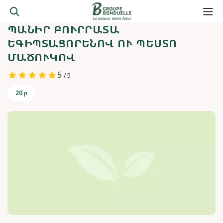
ՊԱՆԻՐ ԲՈՒՐՐԱՏԱ
ԵԳԻՊՏԱՑՈՐԵՆՈՎ ՈՒ ՊԵՍՏՈ
ՄԱԾՈՒԿՈՎ
5
/ 5
20 ր