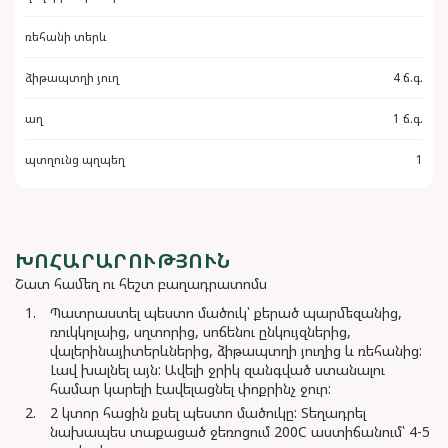
ռեհանի տերև
ձիթապտղի յուղ
4 ճ.գ.
աղ
1 ճ.գ.
պտղունց պղպեղ
1
ԽՈՀԱՐԱՐՈՒԹՅՈՒՆ
Շատ համեղ ու հեշտ բաղադրատոմս
Պատրաստել պեստո մածուկ՝ քերած պարմեզանից,
ռուկկոլաից, սղտորից, սոճենու ընկույզներից,
վալերինայիտերևներից, ձիթապտղի յուղից և ռեհանից:
Լավ խալնել այն: Ավելի ջրիկ զանգված ստանալու
համար կարելի էավելացնել փոքրինչ ջուր:
2 կտոր հացին քսել պեստո մածուկը: Տեղադրել
նախապես տաքացած ջեռոցում 200C աստիճանում՝ 4-5