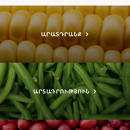
ԱՐԱՏԴՐԱՆՔ
ԱՐՏԱԴՐՈՒԹՅՈՒՆ