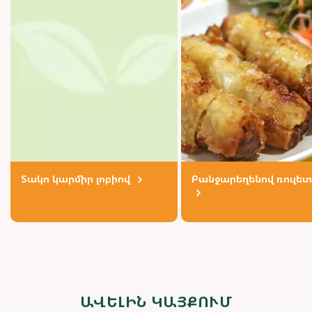
Տակո կարմիր լոբիով
Բանջարեղենով ռուլետ
ԱՎԵԼԻՆ ԿԱՅՔՈՒՄ