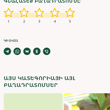
ԳՆԱՀԱՏԵՔ ԲԱՂԱԴՐԱՏՈՄՍԸ
1
2
3
4
5
ԿԻՍՎԵԼ
ԱՅՍ ԿԱՏԵԳՈՐԻԱՅԻ ԱՅԼ
ԲԱՂԱԴՐԱՏՈՄՍԵՐ