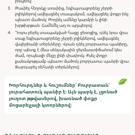
րոպեով։
Թափել հեղուկը տուփից, եգիպտացորենը չերրի
լոլիկներով ավելացնել տապակում, ավելացնել փոքր-ինչ
պեստո մածուկ: Թողնել ամենը կարմրի և լինի
խրթխրթան։ Համեմել աղ ու պղպեղով։
Դուրս բերել տապակված հացը ջեռոցից, դնել նրա վրա
տաք եգիպտացորենը չերրի լոլիկներով, ավելացնել
վալերիանի տերևները։ Վրան դնել բուրրատա պանիրը,
որը պետք է մնա սենյակային ջերմաստիճանում կես
ժամ, որպեսզի մեջը լինի փափուկ։ Քսել փոքր
քանակությամբ պեստո մածուկ բուրրատա պանրի վրա։
Զարդարել ռեհանի տերևներով։
Խորհուրդներ և հուշումներ՝ Բուրրատան՝
յուրահատուկ պանիր է։ Այն պարկ է, լցոնած
յուղոտ թթվասերով, խառնած փոքր
մոցարելլայի կտորներով։