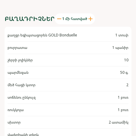
ԲԱՂԱԴՐԻՉՆԵՐ
1 մի հատված
քաղցր եգիպտացորեն GOLD Bonduelle
1 տուփ
բուրրատա
1 պանիր
չերրի լոլիկներ
10
պարմեզան
50 գ.
մեծ հացի կտոր
2
սոճենու ընկույզ
1 բուռ
ռուկկոլա
1 բուռ
սխտոր
2 ատամիկ
վալերիանի տերև