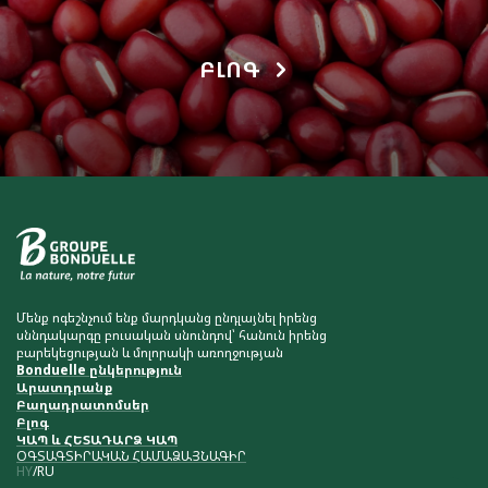
ԲԼՈԳ
Մենք ոգեշնչում ենք մարդկանց ընդլայնել իրենց
սննդակարգը բուսական սնունդով՝ հանուն իրենց
բարեկեցության և մոլորակի առողջության
Bonduelle ընկերություն
Արատդրանք
Բաղադրատոմսեր
Բլոգ
ԿԱՊ և ՀԵՏԱԴԱՐՁ ԿԱՊ
ՕԳՏԱԳՏԻՐԱԿԱՆ ՀԱՄԱՁԱՅՆԱԳԻՐ
HY
RU