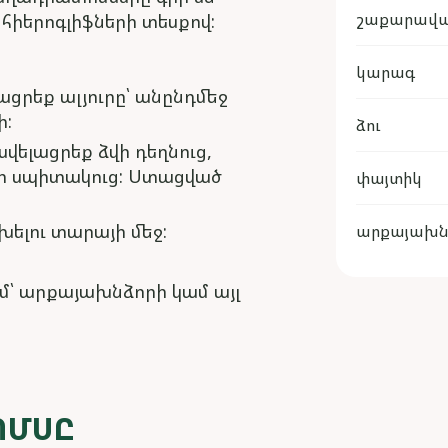
շաքարավ
իերոգլիֆների տեսքով:
կարագ
ացրեք ալյուրը՝ անընդմեջ
ի:
ձու
վելացրեք ձվի դեղնուց,
ի սպիտակուց: Ստացված
փայտիկ
ելու տարայի մեջ:
արքայախն
մ՝ արքայախնձորի կամ այլ
ՈՄՍԸ