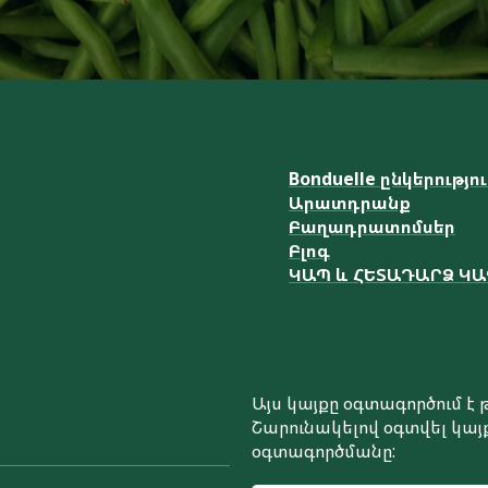
Bonduelle ընկերությո
Արատդրանք
Բաղադրատոմսեր
Բլոգ
ԿԱՊ և ՀԵՏԱԴԱՐՁ Կ
Այս կայքը օգտագործում 
Շարունակելով օգտվել կայք
օգտագործմանը: