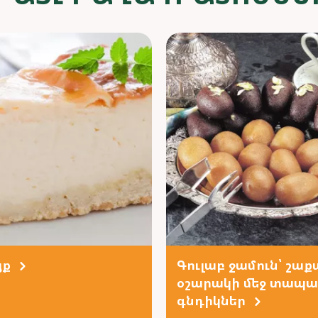
յք
Գուլաբ ջամուն՝ շաք
օշարակի մեջ տապ
գնդիկներ