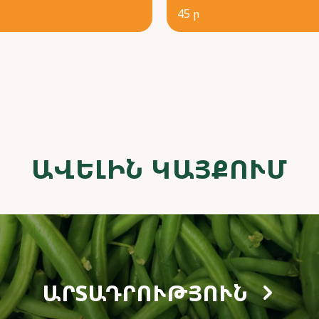
45 ր
ԱՎԵԼԻՆ ԿԱՅՔՈՒՄ
ԱՐՏԱԴՐՈՒԹՅՈՒՆ