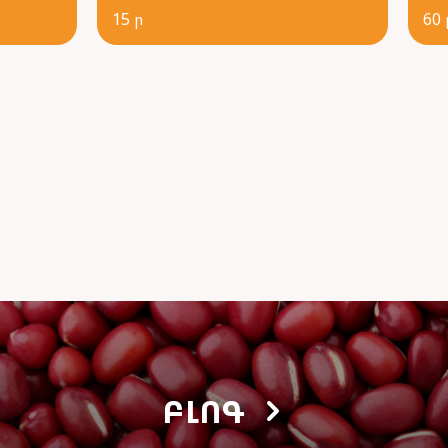
15 ր
60 
ԲԼՈԳ