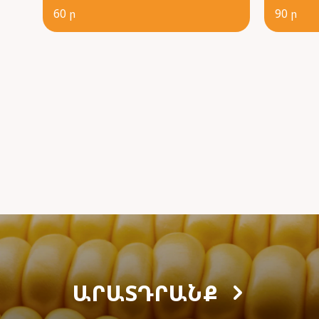
60 ր
90 ր
ԱՐԱՏԴՐԱՆՔ