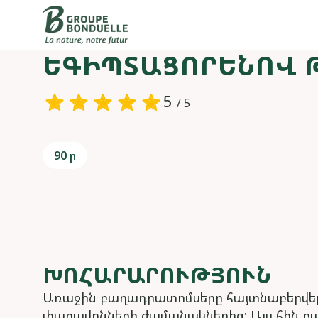
ԵԳԻՊՏԱՑՈՐԵՆՈՎ
5
/ 5
90 ր
ԽՈՀԱՐԱՐՈՒԹՅՈՒՆ
Առաջին բաղադրատոմսերը հայտնաբերվել 
փարավոնների ժամանակներից: Այս հին բ