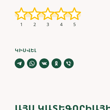
1
2
3
4
5
ԿԻՍՎԵԼ
ԱՅՍ ԿԱՏԵԳՈՐԻԱՅԻ