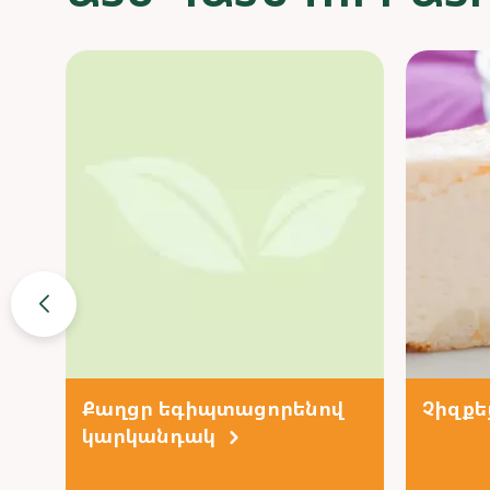
Քաղցր եգիպտացորենով
Չիզքե
կարկանդակ