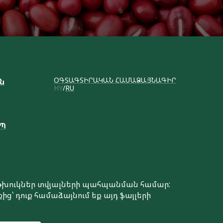
ՕԳՏԱԳՏԻՐԱԿԱՆ ՀԱՄԱՁԱՅՆԱԳԻՐ
ւն
HY
RU
ԱՊ
է թխուկներ տվյալների պահպանման համար:
ից՝ դուք համաձայնում եք այդ ֆայլերի