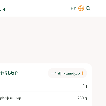
լոգ
HY
ԻՉՆԵՐ
1 մի հատված
1 լ
ենի ալյուր
250 գ