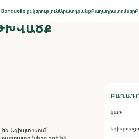
Bonduelle ընկերություն
Արատդրանք
Բաղադրատոմսեր
Բ
 ԹԽՎԱԾՔ
ԲԱՂԱԴՐ
կաթ
եգիպտացոր
են Եգիպտոսում՝
աղադրատոմսերը գրի են