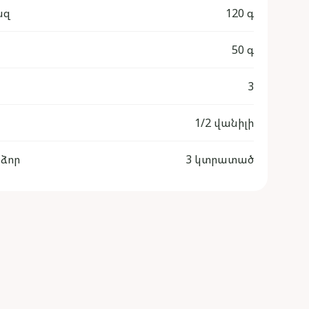
ազ
120 գ
50 գ
3
1/2 վանիլի
ձոր
3 կտրատած