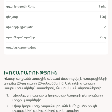
գդալ կիտրոնի հյութ
1 թեյ
դեղնուց
1 ձվ
սխտորի գլխիկներ
2
պարմեզան պանիր
25 գ
աղպեղշաքարավազ
ԽՈՀԱՐԱՐՈՒԹՅՈՒՆ
Կեսար աղցանն առաջին անգամ մատուցվել է իտալացիների
կողմից 20-րդ դարի 20-ականներին: Այն ունի տարբեր
տարատեսակներ՝ տոստերով, հավով կամ անչոուսներով:
Լվացեք, չորացրեք և կտրատեք հազարի թերթիկները
փոքր կտորների:
Միսը կտրատեք խորանարդաձև և մի քանի րոպե
տապակեք՝ ավելացնելով աղ և պղպեղ: