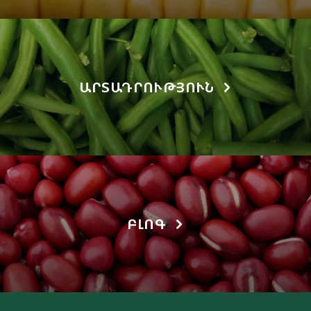
ԱՐՏԱԴՐՈՒԹՅՈՒՆ
ԲԼՈԳ