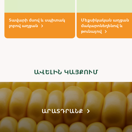
Տավարի մսով և սպիտակ
Մեքսիկական աղցան
լոբով աղցան
մակարոնեղենով և
թունայով
ԱՎԵԼԻՆ ԿԱՅՔՈՒՄ
ԱՐԱՏԴՐԱՆՔ