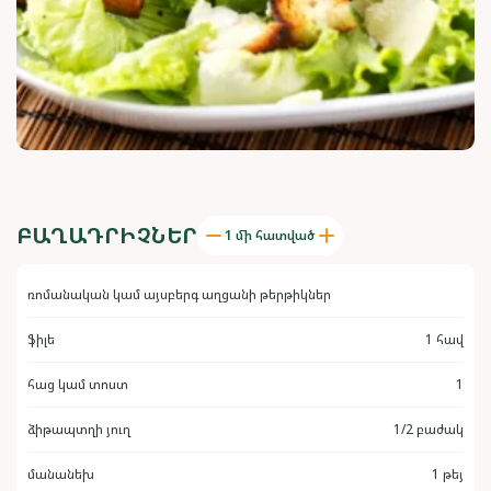
ԲԱՂԱԴՐԻՉՆԵՐ
1 մի հատված
ռոմանական կամ այսբերգ աղցանի թերթիկներ
ֆիլե
1 հավ
հաց կամ տոստ
1
ձիթապտղի յուղ
1/2 բաժակ
մանանեխ
1 թեյ