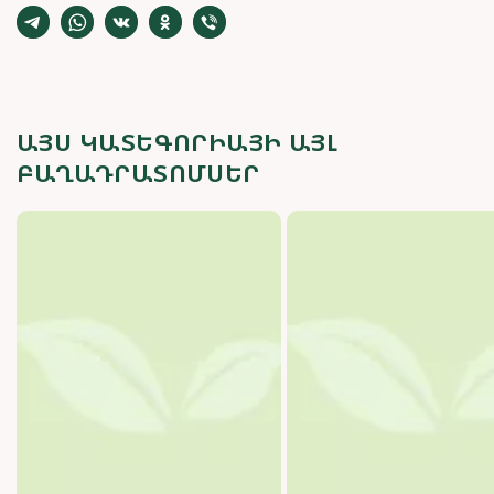
ԱՅՍ ԿԱՏԵԳՈՐԻԱՅԻ ԱՅԼ
ԲԱՂԱԴՐԱՏՈՄՍԵՐ