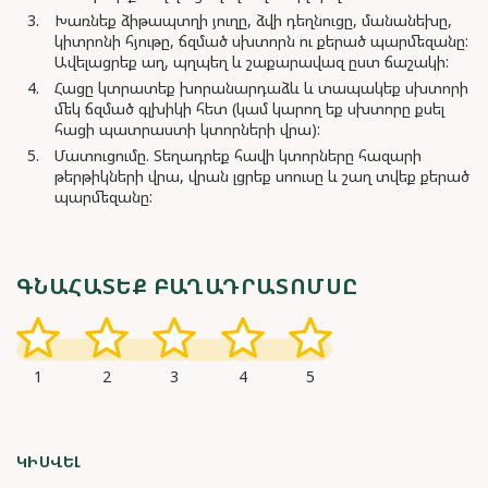
Խառնեք ձիթապտղի յուղը, ձվի դեղնուցը, մանանեխը,
կիտրոնի հյութը, ճզմած սխտորն ու քերած պարմեզանը:
Ավելացրեք աղ, պղպեղ և շաքարավազ ըստ ճաշակի:
Հացը կտրատեք խորանարդաձև և տապակեք սխտորի
մեկ ճզմած գլխիկի հետ (կամ կարող եք սխտորը քսել
հացի պատրաստի կտորների վրա):
Մատուցումը. Տեղադրեք հավի կտորները հազարի
թերթիկների վրա, վրան լցրեք սոուսը և շաղ տվեք քերած
պարմեզանը:
ԳՆԱՀԱՏԵՔ ԲԱՂԱԴՐԱՏՈՄՍԸ
1
2
3
4
5
ԿԻՍՎԵԼ