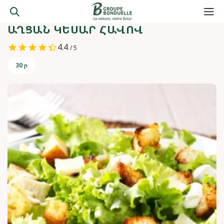
ԱՂՑԱՆ ԿԵՍԱՐ ՀԱՎՈՎ
4.4
/ 5
30 ր