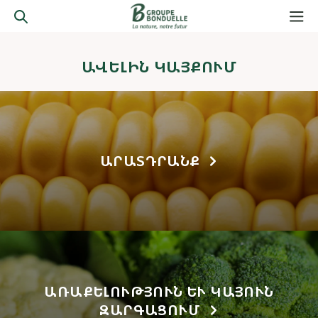
ԱՎԵԼԻՆ ԿԱՅՔՈՒՄ
ԱՐԱՏԴՐԱՆՔ
ԱՌԱՔԵԼՈՒԹՅՈՒՆ ԵՒ ԿԱՅՈՒՆ Զ
ԱՐԳԱՑՈՒՄ