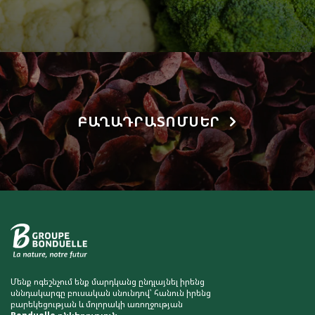
ԲԱՂԱԴՐԱՏՈՄՍԵՐ
Մենք ոգեշնչում ենք մարդկանց ընդլայնել իրենց
սննդակարգը բուսական սնունդով՝ հանուն իրենց
բարեկեցության և մոլորակի առողջության