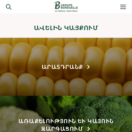
ԱՎԵԼԻՆ ԿԱՅՔՈՒՄ
ԱՐԱՏԴՐԱՆՔ
ԱՌԱՔԵԼՈՒԹՅՈՒՆ ԵՒ ԿԱՅՈՒՆ Զ
ԱՐԳԱՑՈՒՄ