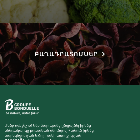
ԲԱՂԱԴՐԱՏՈՄՍԵՐ
Մենք ոգեշնչում ենք մարդկանց ընդլայնել իրենց
սննդակարգը բուսական սնունդով՝ հանուն իրենց
բարեկեցության և մոլորակի առողջության