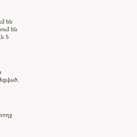
մ են
ում են
ն 5
ն
եցված,
ռողջ