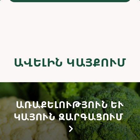
ԱՎԵԼԻՆ ԿԱՅՔՈՒՄ
ԱՌԱՔԵԼՈՒԹՅՈՒՆ ԵՒ Կ
ԱՅՈՒՆ ԶԱՐԳԱՑՈՒՄ