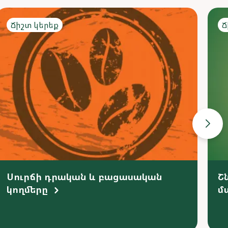
Ճիշտ կերեք
Ճ
Սուրճի դրական և բացասական
Շ
կողմերը
մ