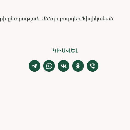
ի ընտրություն
Սննդի բուրգեր
Ֆիզիկական
ԿԻՍՎԵԼ