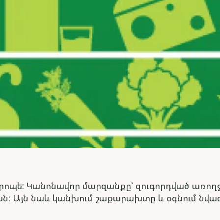
րոպե: Կանոնավոր մարզանքը՝ զուգորդված առող
ն: Այն նաև կանխում շաքարախտը և օգնում նվազ