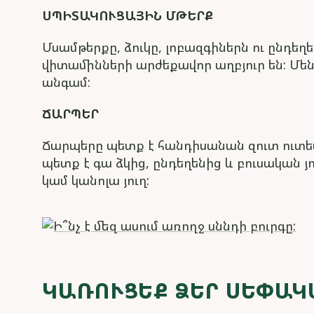
ՍՊԻՏԱԿՈՒՑԱՅԻՆ ՄԹԵՐՔ
Մսամթերքը, ձուկը, լոբազգիներն ու ընդեղ
վիտամինների արժեքավոր աղբյուր են: Մե
անգամ:
ՃԱՐՊԵՐ
Ճարպերը պետք է հանդիսանան զուտ ուտես
պետք է գա ձկից, ընդեղենից և բուսական
կամ կանոլա յուղ:
ԿԱՌՈՒՑԵՔ ՁԵՐ ՍԵՓԱԿ