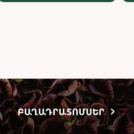
ԲԱՂԱԴՐԱՏՈՄՍԵՐ