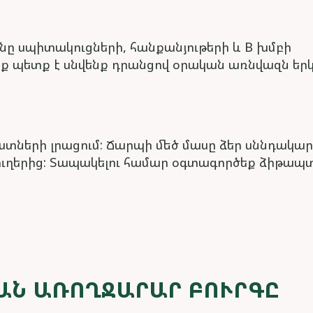
ենը սպիտակուցների, հանքանյութերի և B խմբի
նք պետք է սնվենք դրանցով օրական առնվազն երկ
տների լրացում: Ճարպի մեծ մասը ձեր սննդակար
 յուղերից: Տապակելու համար օգտագործեք ձիթապ
ԱՆ ԱՌՈՂՋԱՐԱՐ ԲՈՒՐԳԸ