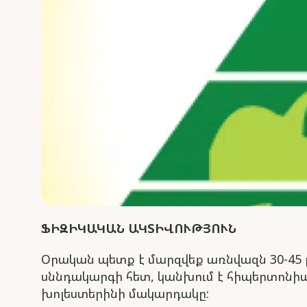
ՖԻԶԻԿԱԿԱՆ ԱԿՏԻՎՈՒԹՅՈՒՆ
Օրական պետք է մարզվեք առնվազն 30-45 
սննդակարգի հետ, կանխում է հիպերտոնիա
խոլեստերինի մակարդակը: