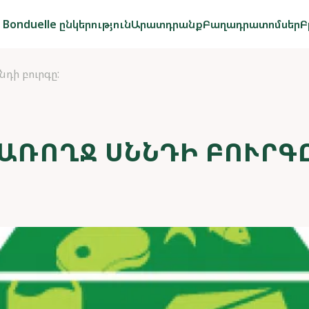
Bonduelle ընկերություն
Արատդրանք
Բաղադրատոմսեր
Բ
նդի բուրգը:
 ԱՌՈՂՋ ՍՆՆԴԻ ԲՈՒՐԳԸ