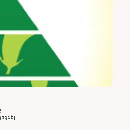
ջ
եցնել