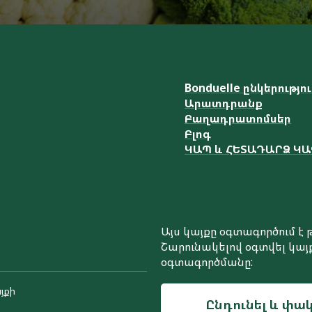
Bonduelle ընկերությո
Արատդրանք
Բաղադրատոմսեր
Բլոգ
ԿԱՊ և ՀԵՏԱԴԱՐՁ Կ
Այս կայքը օգտագործում 
Շարունակելով օգտվել կայք
օգտագործմանը:
յքի
Ընդունել և փակ