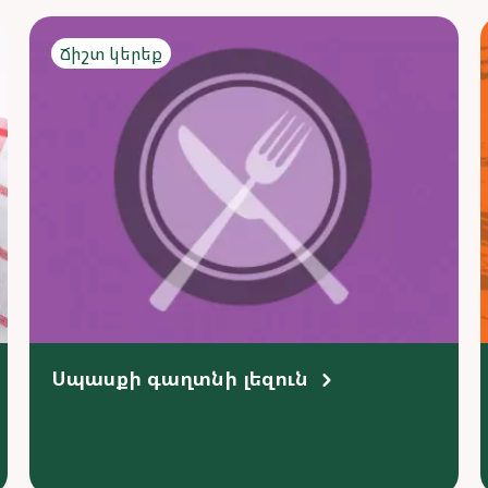
Ճիշտ կերեք
Սպասքի գաղտնի լեզուն