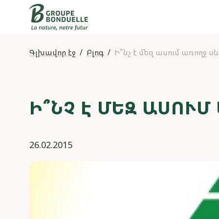
Գլխավոր էջ
Բլոգ
Ի՞նչ է մեզ ասում առողջ սն
Ի՞ՆՉ Է ՄԵԶ ԱՍՈՒՄ
26.02.2015