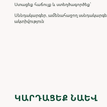
Ստացեք հաճույք և ստեղծագործեք՝
Սննդակարգեր. ամենահաջող սսնդակարգեր
ակտիվություն
ԿԱՐԴԱՑԵՔ ՆԱԵՎ