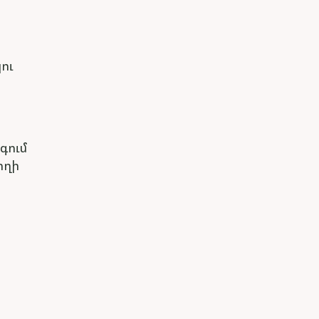
ու
գում
տղի