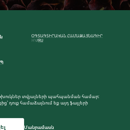
ՕԳՏԱԳՏԻՐԱԿԱՆ ՀԱՄԱՁԱՅՆԱԳԻՐ
ւն
HY
RU
ԱՊ
է թխուկներ տվյալների պահպանման համար:
ից՝ դուք համաձայնում եք այդ ֆայլերի
Կայքի ստեղծում
ել
Մանրամասն