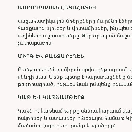
ԱՄԲՈՂՋԱԿԱՆ ՀԱՑԱՀԱՏԻԿ
Հացահատիկային մթերքները մարմնի էներգ
հանքային նյութեր և վիտամիններ, ինչպես
աղիների աշխատանքը: Ձեր օրական ճաշա
չափաբաժին:
ՄԻՐԳ ԵՎ ԲԱՆՋԱՐԵՂԵՆ
Բանջարեղենն ու միրգն օրվա ընթացքում 
սննդի մաս: Մենք պետք է հարստացնենք մե
թե չորացրած, ինչպես նաև ըմպենք բնական
ԿԱԹ ԵՎ ԿԱԹՆԱՄԹԵՐՔ
Կաթն ու կաթնամթերքը սննդակարգում կալց
ոսկորներ և ատամներ ունենալու համար: Կ
մածունը, յոգուրտը, թանը և պանիրը: