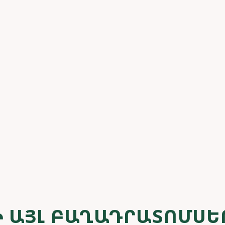
 ԱՅԼ ԲԱՂԱԴՐԱՏՈՄՍԵ