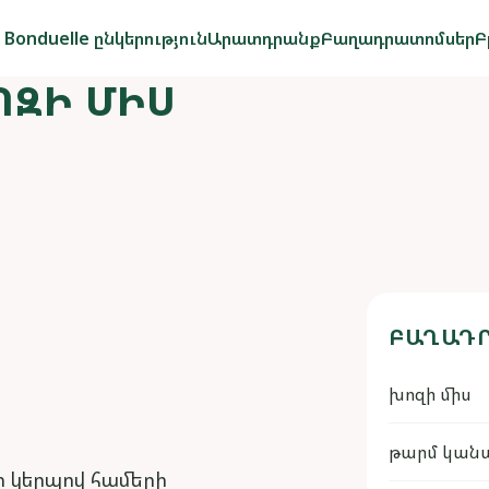
Bonduelle ընկերություն
Արատդրանք
Բաղադրատոմսեր
Բ
ԶԻ ՄԻՍ
ԲԱՂԱԴՐ
խոզի միս
թարմ կանա
 կերպով համերի