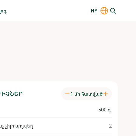
լոգ
HY
ԻՉՆԵՐ
1 մի հատված
500 գ.
չ չիլի պղպեղ
2