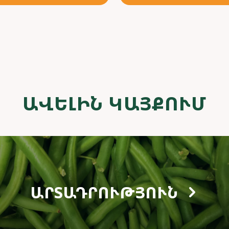
ԱՎԵԼԻՆ ԿԱՅՔՈՒՄ
ԱՐՏԱԴՐՈՒԹՅՈՒՆ