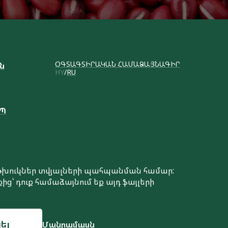
ՕԳՏԱԳՏԻՐԱԿԱՆ ՀԱՄԱՁԱՅՆԱԳԻՐ
ւն
HY
RU
ԱՊ
է թխուկներ տվյալների պահպանման համար:
ից՝ դուք համաձայնում եք այդ ֆայլերի
Կայքի ստեղծում
ել
Մանրամասն