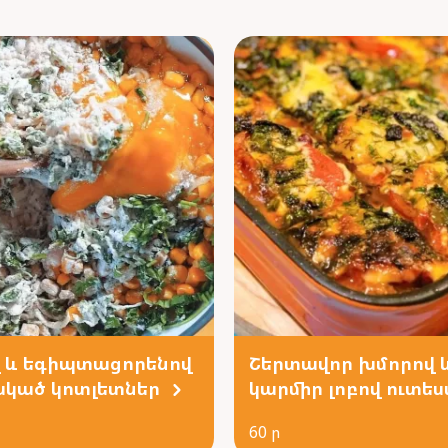
 և եգիպտացորենով
Շերտավոր խմորով 
կած կոտլետներ
կարմիր լոբով ուտե
60 ր