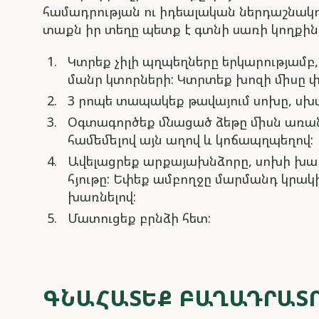
համադրության ու իդեալական ներդաշնակո
տաքն իր տեղը պետք է գտնի սառի կողքին,
Կտրեք չիլի պղպեղները երկարությամբ
մանր կտորների: Կտրտեք խոզի միսը փ
3 րոպե տապակեք թավայում սոխը, սխտո
Օգտագործեք մնացած ձեթը միսն առա
համեմելով այն աղով և կոճապղպեղով:
Ավելացրեք արքայախնձորը, սոխի խա
հյութը: Եփեք ամբողջը մարմանդ կրակի
խառնելով:
Մատուցեք բրնձի հետ:
ԳՆԱՀԱՏԵՔ ԲԱՂԱԴՐԱՏ