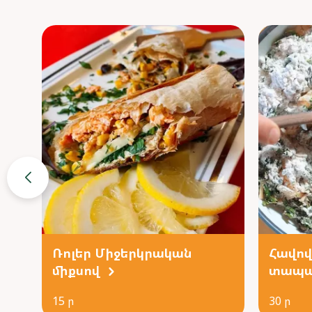
Ռոլեր Միջերկրական
Հավով
միքսով
տապա
15 ր
30 ր