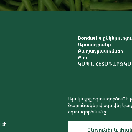
Bonduelle ընկերությո
Արատդրանք
Բաղադրատոմսեր
Բլոգ
ԿԱՊ և ՀԵՏԱԴԱՐՁ Կ
Այս կայքը օգտագործում 
Շարունակելով օգտվել կայք
օգտագործմանը:
յքի
Ընդունել և փակ