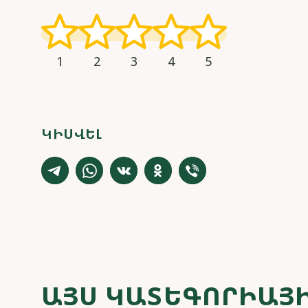
1
2
3
4
5
ԿԻՍՎԵԼ
ԱՅՍ ԿԱՏԵԳՈՐԻԱՅԻ