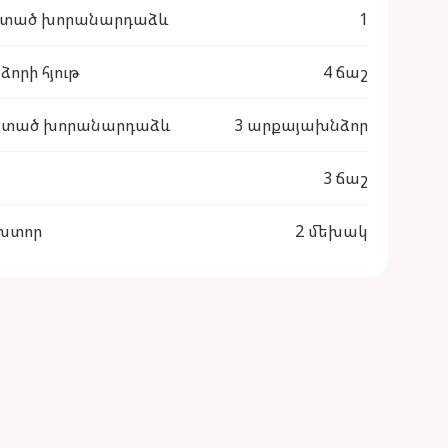
ատած խորանարդաձև
1
որի հյութ
4 ճաշ
ատած խորանարդաձև
3 արքայախնձոր
3 ճաշ
խտոր
2 մեխակ