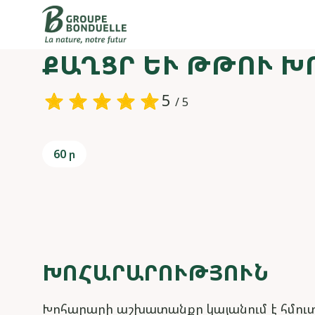
ՔԱՂՑՐ ԵՒ ԹԹՈՒ ԽՈ
5
/ 5
60 ր
ԽՈՀԱՐԱՐՈՒԹՅՈՒՆ
Խոհարարի աշխատանքը կայանում է հմուտ