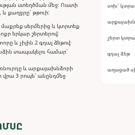
ւթյան ստեղծման մեջ: Ուստի
սոխ` կտր
 և քաղցրը` թթուի:
արքայախնձ
, մաքրեք սերմերից և կտրտեք
ոքր երկար շերտերով:
շերտ կտր
րը և չիլին 2 գդալ ձեթով:
նձին տապակելու համար`
գդալ ձեթ
ռնուրդը և արքայախնձորի
աղացած ս
 վրա 3 րոպե` անընդմեջ
ՈՄՍԸ