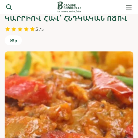
ԿԱՐՐԻՈՎ ՀԱՎ՝ ՀՆԴԿԱԿԱՆ ՈՃՈՎ
5
/ 5
60 ր