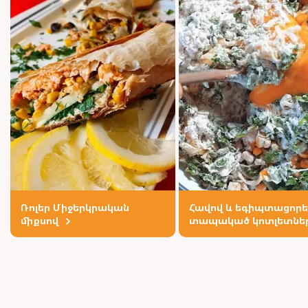
Ռոլեր Միջերկրական
Հավով և եգիպտացորե
միքսով
տապակած կոտլետնե