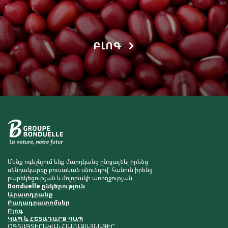
ԲԼՈԳ
Մենք ոգեշնչում ենք մարդկանց ընդլայնել իրենց
սննդակարգը բուսական սնունդով՝ հանուն իրենց
բարեկեցության և մոլորակի առողջության
Bonduelle ընկերություն
Արատդրանք
Բաղադրատոմսեր
Բլոգ
ԿԱՊ և ՀԵՏԱԴԱՐՁ ԿԱՊ
ՕԳՏԱԳՏԻՐԱԿԱՆ ՀԱՄԱՁԱՅՆԱԳԻՐ