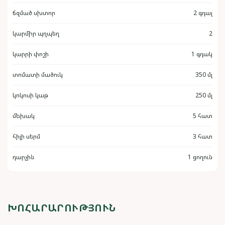
ճզմած սխտոր
2 գդալ
կարմիր պղպեղ
2
կարրի փոշի
1 գդակ
տոմատի մածուկ
350 մլ
կոկոսի կաթ
250 մլ
մեխակ
5 հատ
հիլի սերմ
3 հատ
դարչին
1 ցողուն
ԽՈՀԱՐԱՐՈՒԹՅՈՒՆ