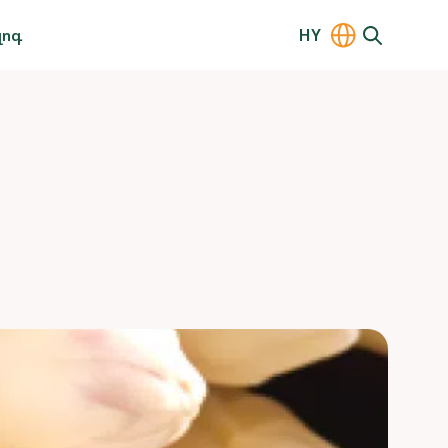
լոգ
HY