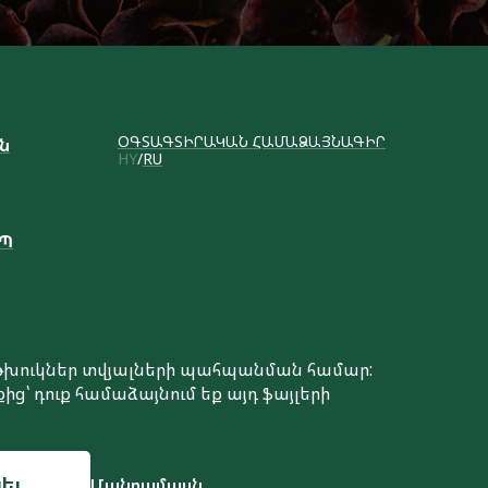
ՕԳՏԱԳՏԻՐԱԿԱՆ ՀԱՄԱՁԱՅՆԱԳԻՐ
ւն
HY
RU
ԱՊ
է թխուկներ տվյալների պահպանման համար:
ից՝ դուք համաձայնում եք այդ ֆայլերի
Կայքի ստեղծում
ել
Մանրամասն