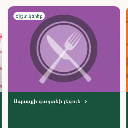
Ճիշտ կերեք
Սպասքի գաղտնի լեզուն