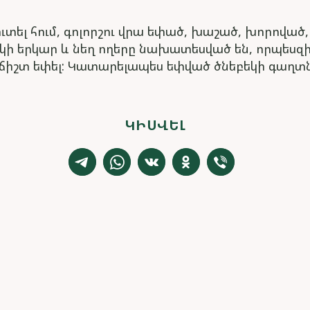
է ուտել հում, գոլորշու վրա եփած, խաշած, խորո
կի երկար և նեղ ողերը նախատեսված են, որպեսզ
յն ճիշտ եփել: Կատարելապես եփված ծնեբեկի գաղտն
ԿԻՍՎԵԼ