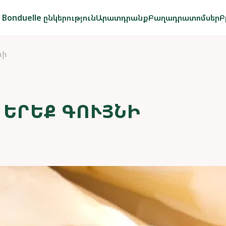
Bonduelle ընկերություն
Արատդրանք
Բաղադրատոմսեր
Բ
նի
 ԵՐԵՔ ԳՈՒՅՆԻ