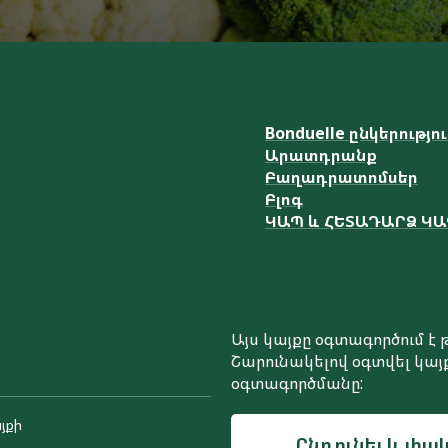
Bonduelle ընկերությո
Արատդրանք
Բաղադրատոմսեր
Բլոգ
ԿԱՊ և ՀԵՏԱԴԱՐՁ Կ
Այս կայքը օգտագործում 
Շարունակելով օգտվել կայք
օգտագործմանը:
յքի
Ընդունել և փակ