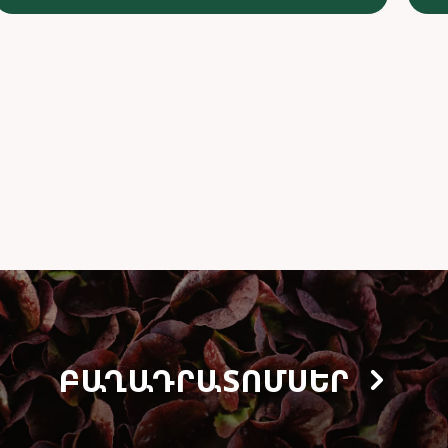
ԲԱՂԱԴՐԱՏՈՄՍԵՐ