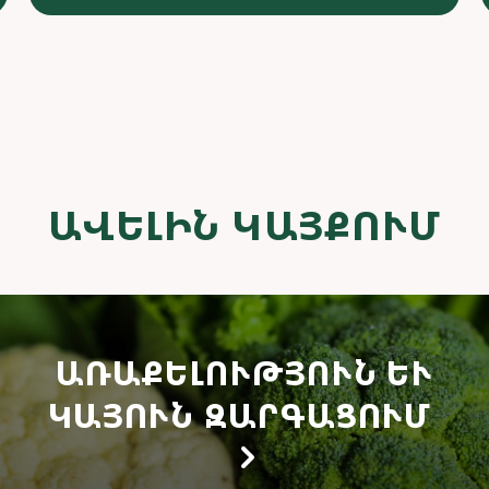
ԱՎԵԼԻՆ ԿԱՅՔՈՒՄ
ԱՌԱՔԵԼՈՒԹՅՈՒՆ ԵՒ Կ
ԱՅՈՒՆ ԶԱՐԳԱՑՈՒՄ