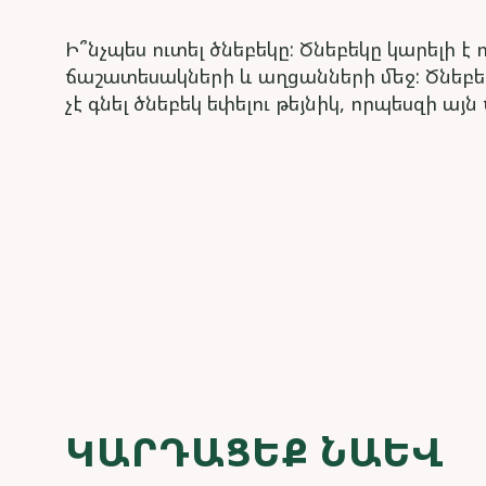
Ի՞նչպես ուտել ծնեբեկը: Ծնեբեկը կարելի 
ճաշատեսակների և աղցանների մեջ: Ծնեբե
չէ գնել ծնեբեկ եփելու թեյնիկ, որպեսզի ա
ԿԱՐԴԱՑԵՔ ՆԱԵՎ