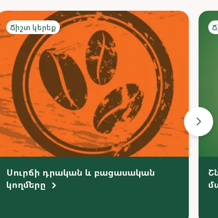
Ճիշտ կերեք
Ճ
Սուրճի դրական և բացասական
Շ
կողմերը
մ