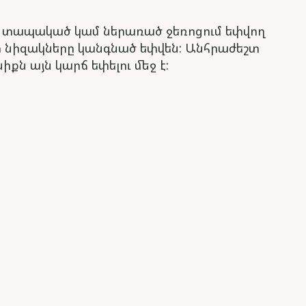
ված, տապակած կամ ներառած ջեռոցում եփվող
ի նիզակները կանգնած եփվեն: Անհրաժեշտ
իքն այն կարճ եփելու մեջ է: