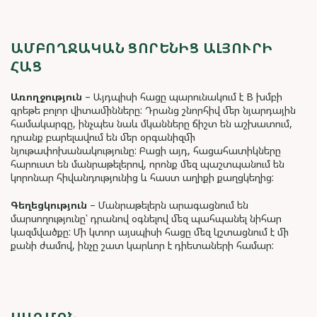
ԱՄԲՈՂՋԱԿԱՆ ՑՈՐԵՆԻՑ ԱԼՅՈՒՐԻ
ՀԱՑ
Առողջություն
– Այդպիսի հացը պարունակում է B խմբի
գրեթե բոլոր վիտամինները: Դրանց շնորհիվ մեր նյարդային
համակարգը, ինչպես նաև մկանները ճիշտ են աշխատում,
դրանք բարելավում են մեր օրգանիզմի
նյութափոխանակությունը: Բացի այդ, հացահատիկները
հարուստ են մանրաթելերով, որոնք մեզ պաշտպանում են
կորոնար հիվանդությունից և հաստ աղիքի քաղցկեղից:
Գեղեցկություն
– Մանրաթելերն արագացնում են
մարսողությունը՝ դրանով օգնելով մեզ պահպանել նիհար
կազմվածքը: Մի կտոր այսպիսի հացը մեզ կշտացնում է մի
քանի ժամով, ինչը շատ կարևոր է դիետաների համար: