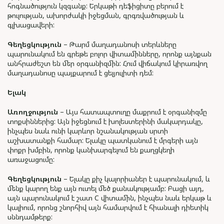
հոգնածություն կզգանք: Երկաթի դեֆիցիտը բերում է
թուլության, ախորժակի իջեցման, գրգռվածության և
գլխացավերի:
Գեղեցկություն
– Թարմ մաղադանոսի տերևները
պարունակում են գրեթե բոլոր վիտամինները, որոնք այնքան
անհրաժեշտ են մեր օրգանիզմին: Հում վիճակում կիրառվող
մաղադանոսը պայքարում է ցելյուլիտի դեմ:
Ելակ
Առողջություն
– Այս հատապտուղը մաքրում է օրգանիզմը
տոքսիններից: Այն իջեցնում է խոլեստերինի մակարդակը,
ինչպես նաև ունի կարևոր նշանակության սրտի
աշխատանքի համար: Ելակը պատկանում է մրգերի այն
փոքր խմբին, որոնք կանխարգելում են քաղցկեղի
առաջացումը:
Գեղեցկություն
– Ելակը քիչ կալորիաներ է պարունակում, և
մենք կարող ենք այն ուտել մեծ քանակությամբ: Բացի այդ,
այն պարունակում է շատ C վիտամին, ինչպես նաև երկաթ և
կալիում, որոնց շնորհիվ այն համարվում է հիանալի դիետիկ
սննդամթերք: