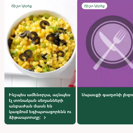
Ճիշտ կերեք
Ճիշտ կերեք
Ինչպես ամենօրյա, այնպես
Սպասքի գաղտնի լեզո
էլ տոնական սեղանների
անբաժան մասն են
կազմում եգիպտացորենն ու
ձիթապտուղը: