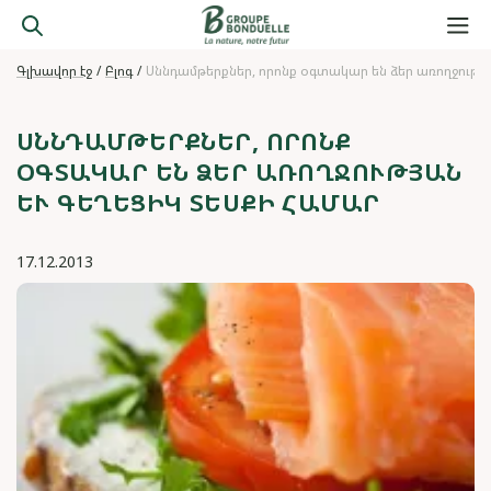
Գլխավոր էջ
Բլոգ
Սննդամթերքներ, որոնք օգտակար են ձեր առողջությ
ՍՆՆԴԱՄԹԵՐՔՆԵՐ, ՈՐՈՆՔ
ՕԳՏԱԿԱՐ ԵՆ ՁԵՐ ԱՌՈՂՋՈՒԹՅԱՆ
ԵՒ ԳԵՂԵՑԻԿ ՏԵՍՔԻ ՀԱՄԱՐ
17.12.2013