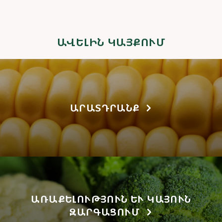
ԱՎԵԼԻՆ ԿԱՅՔՈՒՄ
ԱՐԱՏԴՐԱՆՔ
ԱՌԱՔԵԼՈՒԹՅՈՒՆ ԵՒ ԿԱՅՈՒՆ Զ
ԱՐԳԱՑՈՒՄ