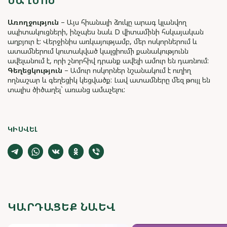
ՍԱՂՄՈՆ
Առողջություն
– Այս հիանալի ձուկը արագ կլանվող
սպիտակուցների, ինչպես նաև D վիտամինի հսկայական
աղբյուր է: Վերջինիս առկայությամբ, մեր ոսկորներում և
ատամներում կուտակված կալցիումի քանակությունն
ավելանում է, որի շնորհիվ դրանք ավելի ամուր են դառնում:
Գեղեցկություն
– Ամուր ոսկորներ նշանակում է ուղիղ
ողնաշար և գեղեցիկ կեցվածք: Լավ ատամները մեզ թույլ են
տալիս ծիծաղել` առանց ամաչելու:
ԿԻՍՎԵԼ
ԿԱՐԴԱՑԵՔ ՆԱԵՎ