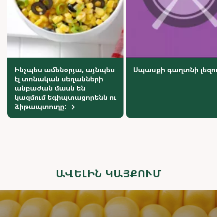
Ինչպես ամենօրյա, այնպես
Սպասքի գաղտնի լեզո
էլ տոնական սեղանների
անբաժան մասն են
կազմում եգիպտացորենն ու
ձիթապտուղը:
ԱՎԵԼԻՆ ԿԱՅՔՈՒՄ