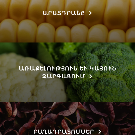
ԱՐԱՏԴՐԱՆՔ
ԱՌԱՔԵԼՈՒԹՅՈՒՆ ԵՒ ԿԱՅՈՒՆ Զ
ԱՐԳԱՑՈՒՄ
ԲԱՂԱԴՐԱՏՈՄՍԵՐ