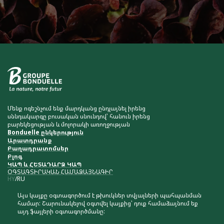
Մենք ոգեշնչում ենք մարդկանց ընդլայնել իրենց
սննդակարգը բուսական սնունդով՝ հանուն իրենց
բարեկեցության և մոլորակի առողջության
Bonduelle ընկերություն
Արատդրանք
Բաղադրատոմսեր
Բլոգ
ԿԱՊ և ՀԵՏԱԴԱՐՁ ԿԱՊ
ՕԳՏԱԳՏԻՐԱԿԱՆ ՀԱՄԱՁԱՅՆԱԳԻՐ
HY
RU
Այս կայքը օգտագործում է թխուկներ տվյալների պահպանման
համար: Շարունակելով օգտվել կայքից՝ դուք համաձայնում եք
այդ ֆայլերի օգտագործմանը:
Նյութերի պատճենումը և տեղադրումը ողջունելի է՝ մեր կայքի
հղումը պահպանելու պայմանով