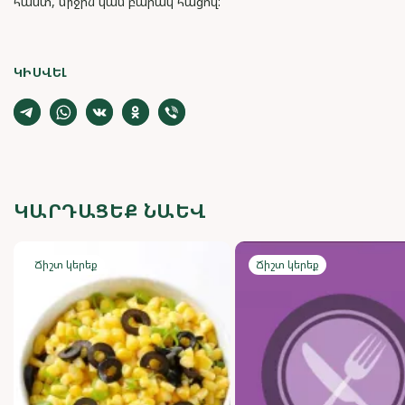
հաստ, միջին կամ բարակ հացով:
ԿԻՍՎԵԼ
ԿԱՐԴԱՑԵՔ ՆԱԵՎ
Ճիշտ կերեք
Ճիշտ կերեք