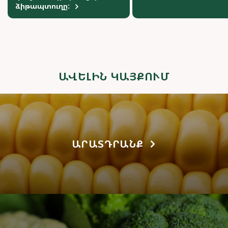
ձիթապտուղը:
ԱՎԵԼԻՆ ԿԱՅՔՈՒՄ
ԱՐԱՏԴՐԱՆՔ