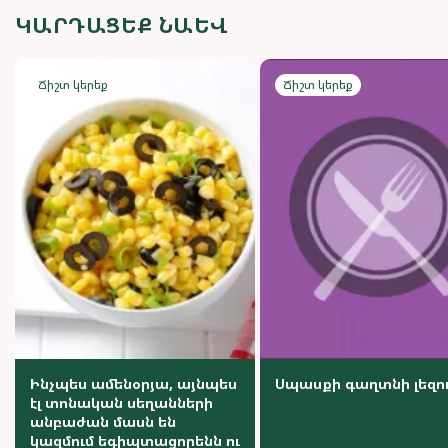
ԿԱՐԴԱՑԵՔ ՆԱԵՎ
Ճիշտ կերեք
Ճիշտ կերեք
Ինչպես ամենօրյա, այնպես
Սպասքի գաղտնի լեզո
էլ տոնական սեղանների
անբաժան մասն են
կազմում եգիպտացորենն ու