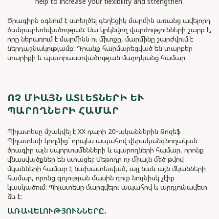
Ծրագիրն օգնում է ստեղծել գեղեցիկ մարմին առանց ավելորդ
ծանրաբեռնվածության: Սա կրկնվող վարժությունների շարք է,
որը ներառում է մարմինն ու միտքը, մարմինը շարժվում է
ներդաշնակությամբ: Դրանք հարմարեցված են տարբեր
տարիքի և պատրաստվածության մարդկանց համար:
ՈՉ ՄԻԱՅՆ ԱՏԼԵՏՆԵՐԻ ԵՒ Պ
ԱՐՈՂՆԵՐԻ ՀԱՄԱՐ
Պիլատեսը մշակվել է XX դարի 20-ականներին Ջոզեֆ
Պիլատեսի կողմից` որպես ապահով վերականգնողական
ծրագիր այն սպորտսմենների և պարողների համար, որոնք
վնասվածքներ են ստացել: Մեթոդը ոչ միայն մեծ թվով
մկանների համար է նախատեսված, այլ նաև այն մկանների
համար, որոնց գոյության մասին դուք նույնիսկ չէիք
կասկածում: Պիլատեսը մարզվելու ապահով և արդյունավետ
ձև է:
ԱՌԱՎԵԼՈՒԹՅՈՒՆՆԵՐԸ.