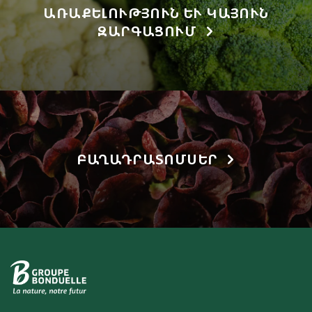
ԱՌԱՔԵԼՈՒԹՅՈՒՆ ԵՒ ԿԱՅՈՒՆ Զ
ԱՐԳԱՑՈՒՄ
ԲԱՂԱԴՐԱՏՈՄՍԵՐ