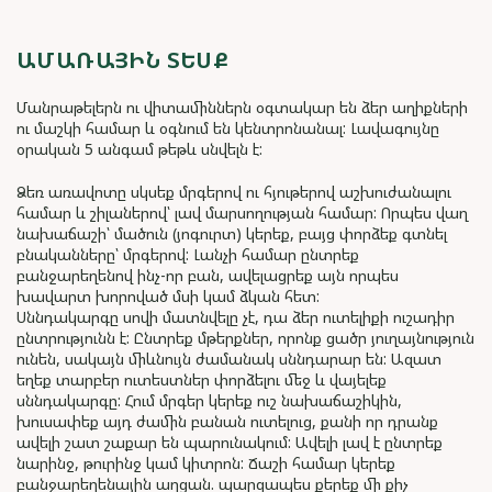
ԱՄԱՌԱՅԻՆ ՏԵՍՔ
Մանրաթելերն ու վիտամիններն օգտակար են ձեր աղիքների
ու մաշկի համար և օգնում են կենտրոնանալ: Լավագույնը
օրական 5 անգամ թեթև սնվելն է:
Ձեռ առավոտը սկսեք մրգերով ու հյութերով աշխուժանալու
համար և շիլաներով՝ լավ մարսողության համար: Որպես վաղ
նախաճաշի՝ մածուն (յոգուրտ) կերեք, բայց փորձեք գտնել
բնականները՝ մրգերով: Լանչի համար ընտրեք
բանջարեղենով ինչ-որ բան, ավելացրեք այն որպես
խավարտ խորոված մսի կամ ձկան հետ:
Սննդակարգը սովի մատնվելը չէ, դա ձեր ուտելիքի ուշադիր
ընտրությունն է: Ընտրեք մթերքներ, որոնք ցածր յուղայնություն
ունեն, սակայն միևնույն ժամանակ սննդարար են: Ազատ
եղեք տարբեր ուտեստներ փորձելու մեջ և վայելեք
սննդակարգը: Հում մրգեր կերեք ուշ նախաճաշիկին,
խուսափեք այդ ժամին բանան ուտելուց, քանի որ դրանք
ավելի շատ շաքար են պարունակում: Ավելի լավ է ընտրեք
նարինջ, թուրինջ կամ կիտրոն: Ճաշի համար կերեք
բանջարեղենային աղցան. պարզապես քերեք մի քիչ