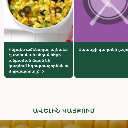
Ինչպես ամենօրյա, այնպես
Սպասքի գաղտնի լեզո
էլ տոնական սեղանների
անբաժան մասն են
կազմում եգիպտացորենն ու
ձիթապտուղը:
ԱՎԵԼԻՆ ԿԱՅՔՈՒՄ