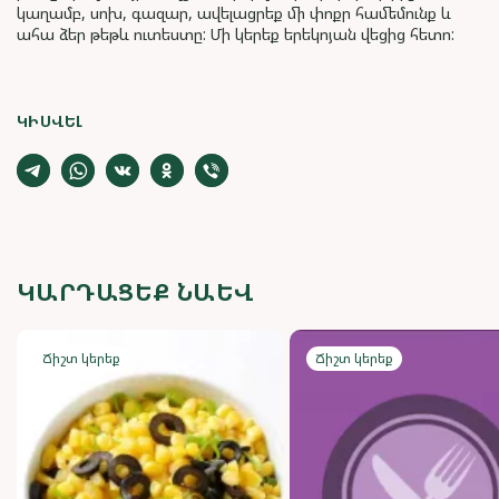
կաղամբ, սոխ, գազար, ավելացրեք մի փոքր համեմունք և
ահա ձեր թեթև ուտեստը: Մի կերեք երեկոյան վեցից հետո:
ԿԻՍՎԵԼ
ԿԱՐԴԱՑԵՔ ՆԱԵՎ
Ճիշտ կերեք
Ճիշտ կերեք