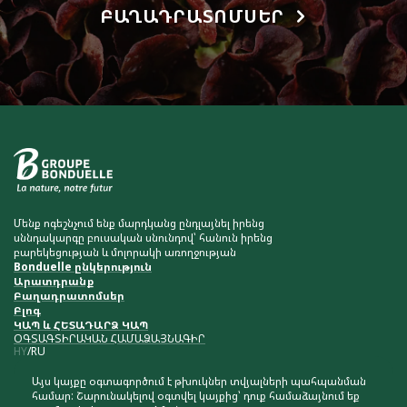
ԲԱՂԱԴՐԱՏՈՄՍԵՐ
Մենք ոգեշնչում ենք մարդկանց ընդլայնել իրենց
սննդակարգը բուսական սնունդով՝ հանուն իրենց
բարեկեցության և մոլորակի առողջության
Bonduelle ընկերություն
Արատդրանք
Բաղադրատոմսեր
Բլոգ
ԿԱՊ և ՀԵՏԱԴԱՐՁ ԿԱՊ
ՕԳՏԱԳՏԻՐԱԿԱՆ ՀԱՄԱՁԱՅՆԱԳԻՐ
HY
RU
Այս կայքը օգտագործում է թխուկներ տվյալների պահպանման
համար: Շարունակելով օգտվել կայքից՝ դուք համաձայնում եք