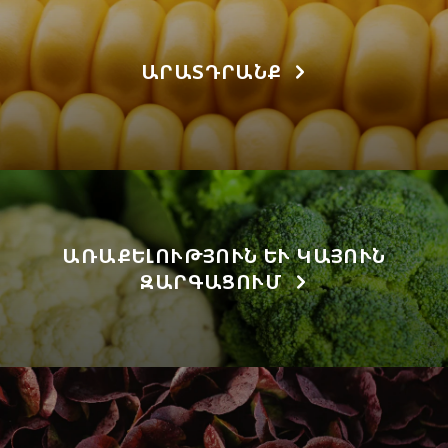
ԱՐԱՏԴՐԱՆՔ
ԱՌԱՔԵԼՈՒԹՅՈՒՆ ԵՒ ԿԱՅՈՒՆ Զ
ԱՐԳԱՑՈՒՄ