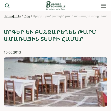
Գլխավոր էջ
Բլոգ
Մրգեր և բանջարեղեն թարմ ամառային տեսքի համա
ՄՐԳԵՐ ԵՒ ԲԱՆՋԱՐԵՂԵՆ ԹԱՐՄ Ա
ՄԱՌԱՅԻՆ ՏԵՍՔԻ ՀԱՄԱՐ
15.06.2013