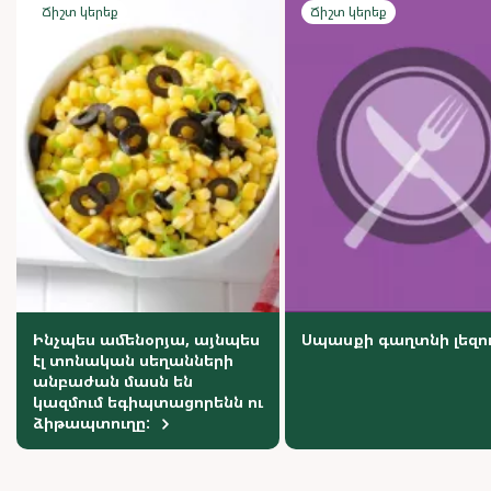
Ճիշտ կերեք
Ճիշտ կերեք
Ինչպես ամենօրյա, այնպես
Սպասքի գաղտնի լեզո
էլ տոնական սեղանների
անբաժան մասն են
կազմում եգիպտացորենն ու
ձիթապտուղը: