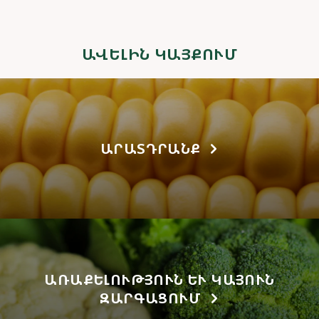
ԱՎԵԼԻՆ ԿԱՅՔՈՒՄ
ԱՐԱՏԴՐԱՆՔ
ԱՌԱՔԵԼՈՒԹՅՈՒՆ ԵՒ ԿԱՅՈՒՆ Զ
ԱՐԳԱՑՈՒՄ