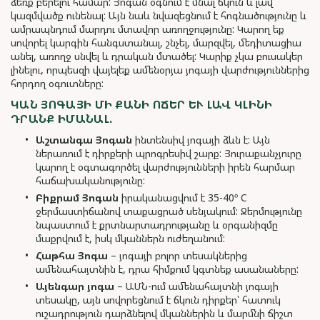
ձեռք բերելու համար: Յոգան օգնում է մնալ ճկուն և լավ
կազմվածք ունենալ: Այն նաև նվազեցնում է հոգնածությունը և
ամրապնդում մարդու մտավոր առողջությունը: Կարող եք
սովորել կարգին հանգստանալ, շնչել, մարզվել, մեդիտացիա
անել, առողջ սնվել և դրական մտածել: Կարիք չկա բուսակեր
լինելու, որպեսզի վայելեք ամենօրյա յոգայի վարժություններից
հորդող օգուտները:
ԿԱՆ ՅՈԳԱՅԻ ՄԻ ՔԱՆԻ ՈՃԵՐ ԵՒ ԼԱՎ ԿԼԻՆԻ Դ
ՐԱՆՔ ԻՄԱՆԱԼ.
Աշտանգա Յոգան
ինտենսիվ յոգայի ձևն է: Այն
ներառում է դիրքերի պրոգրեսիվ շարք: Յուրաքանչյուրը
կարող է օգտագործել վարժությունների իրեն հարմար
հաճախականությունը:
Բիքրամ Յոգան
իրականացվում է 35-40º C
ջերմաստիճանով տաքացրած սենյակում: Ջերմությունը
նպաստում է քրտնարտադրությանը և օրգանիզմը
մաքրվում է, իսկ մկաններն ուժեղանում:
Հաթհա Յոգա
– յոգայի բոլոր տեսակներից
ամենահայտնին է, դրա հիմքում կգտնեք ասանաները:
Այենգար յոգա
– ԱՄՆ-ում ամենահայտնի յոգայի
տեսակը, այն սովորեցնում է ճկուն դիրքեր՝ հատուկ
ուշադրություն դարձնելով մկաններին և մարմնի ճիշտ