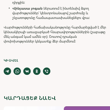
դիրքին:
Վինյասա յոգան
ներառում է ինտենսիվ ձգող
վարժություններ՝ կենտրոնանալով շարժումը և
շնչառությունը համապատասխանեցնելու վրա:
Վարժությունների հաճախականությունը հարմարեցված է մեր
կենսակերպի առաջարկած հնարավորություններին (շաբաթը
մեկ անգամ կամ ամեն օր): Շուտով դրական
փոփոխություններ կնկատեք ձեր մարմնում:
ԿԻՍՎԵԼ
ԿԱՐԴԱՑԵՔ ՆԱԵՎ