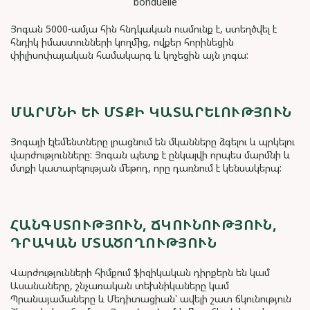
Յոգան 5000-ամյա հին հնդկական ուսմունք է, ստեղծվել է
հնդիկ իմաստունների կողմից, ովքեր հորինեցին
փիլիսոփայական համակարգ և կոչեցին այն յոգա:
ՄԱՐՄՆԻ ԵՒ ՄՏՔԻ ԿԱՏԱՐԵԼՈՒԹՅՈՒՆ
Յոգայի էլեմենտները լրացնում են մկանները ձգելու և պրկելու
վարժությունները: Յոգան պետք է ընկալվի որպես մարմնի և
մտքի կատարելության մեթոդ, որը դառնում է կենսակերպ:
ՀԱՆԳՍՏՈՒԹՅՈՒՆ, ՃԿՈՒՆՈՒԹՅՈՒՆ,
ԴՐԱԿԱՆ ՄՏԱԾՈՂՈՒԹՅՈՒՆ
Վարժությունների հիմքում ֆիզիկական դիրքերն են կամ
Ասանաները, շնչառական տեխնիկաները կամ
Պրանայամաները և Մեդիտացիան՝ ավելի շատ ճկունություն