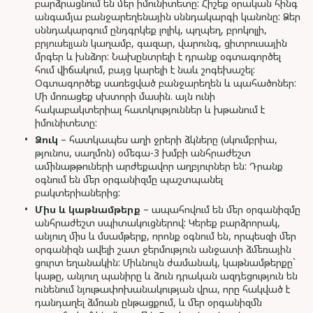
բարձրացնում են մեր իմունիտետը: Հիշեք օրական հինգ
անգամյա բանջարեղենային սննդակարգի կանոնը: Ձեր
սննդակարգում ընդգրկեք լոլիկ, պղպեղ, բրոկոլլի,
բրյուսելյան կաղամբ, գազար, վարունգ, ցիտրուսային
մրգեր և խնձոր: Նախընտրելի է դրանք օգտագործել
հում վիճակում, բայց կարելի է նաև շոգեխաշել:
Օգտագործեք սառեցված բանջարեղեն և պահածոներ:
Մի մոռացեք սխտորի մասին. այն ունի
հակաբակտերիալ հատկություններ և խթանում է
իմունիտետը:
Ձուկ
– հատկապես աղի ջրերի ձկները (սկումբրիա,
թյունոս, սաղմոն) օմեգա-3 խմբի անհրաժեշտ
ամինաթթուների արժեքավոր աղբյուրներ են: Դրանք
օգնում են մեր օրգանիզմը պաշտպանել
բակտերիաներից:
Միս և կաթնամթերք
– ապահովում են մեր օրգանիզմը
անհրաժեշտ սպիտակուցներով: Կերեք բարձրորակ,
անյուղ միս և մսամթերք, որոնք օգնում են, որպեսզի մեր
օրգանիզն ավելի շատ ջերմություն անջատի ձմեռային
ցուրտ եղանակին: Միևնույն ժամանակ, կաթնամթերքը`
կաթը, անյուղ պանիրը և ձուն դրական ազդեցություն են
ունենում նյութափոխանակության վրա, որը հակված է
դանդաղել ձմռան ընթացքում, և մեր օրգանիզմն