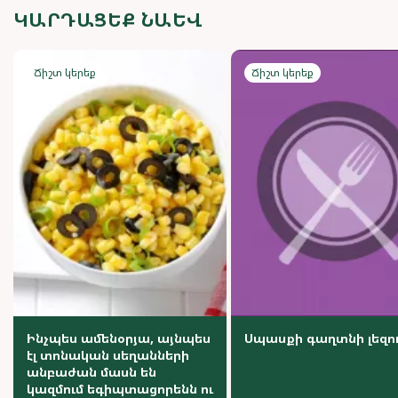
ԿԱՐԴԱՑԵՔ ՆԱԵՎ
Ճիշտ կերեք
Ճիշտ կերեք
Ինչպես ամենօրյա, այնպես
Սպասքի գաղտնի լեզո
էլ տոնական սեղանների
անբաժան մասն են
կազմում եգիպտացորենն ու