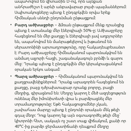
ապահովում են վիտամին D-ով, որն այնքան
անհրաժեշտ է արևի անբավարար լույսի պայմաններում:
Սպիտակուցները պետք է ընդգրկվեն օրվա երեք
հիմնական սննդի ընդունման ընթացքում:
Բարդ ածխաջրեր
– ձմռան ընթացքում մենք դրանցից
պետք է ստանանք մեր էներգիայի 50%-ը: Ածխաջրերը
հագեցնում են մեր քաղցը և էներգիայի լավ աղբյուրներ
են, ապահովում են մանրաթելերով և խթանում են
սերատոնինի արտադրությունը, որը հակադեպրեսանտ
է: Բարդ ածխաջրերը հիմնականում պարունակվում են
անմաղ ալյուրի հացի, շագանակագույն բրնձի և գարու
մեջ: Դրանք պետք է ընդգրկվեն մեր կերակրացանկում
օրական երկու անգամ:
Պարզ ածխաջրեր
– հիմնականում պարունակվում են
քաղցրավենիքներում: Դրանք արագորեն հագեցնում են
քաղցը, բայց դժբախտաբար դրանք բոլորը, բացի
մեղրից, գիրացնում են: Մեղրը կարող է մեծ ազդեցություն
ունենալ մեր իմունիտետի վրա և բարձրացնել մեր
տրամադրությունը: Եթե հակացուցումներ չկան,
չափահաս մարդը պետք է ընդունի օրական մեկ թեյի
գդալ մեղր: Դուք կարող եք այն օգտագործել թեյի մեջ`
կիտրոնի հետ, սակայն ոչ շատ տաք վիճակում, քանի որ
40°C-ից բարձր ջերմաստիճանի դեպքում մեղրը