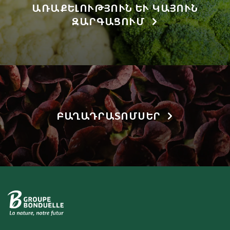
ԱՌԱՔԵԼՈՒԹՅՈՒՆ ԵՒ ԿԱՅՈՒՆ Զ
ԱՐԳԱՑՈՒՄ
ԲԱՂԱԴՐԱՏՈՄՍԵՐ