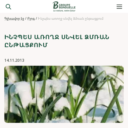
Գլխավոր էջ
Բլոգ
Ինչպես առողջ սնվել ձմռան ընթացքում
ԻՆՉՊԵՍ ԱՌՈՂՋ ՍՆՎԵԼ ՁՄՌԱՆ
ԸՆԹԱՑՔՈՒՄ
14.11.2013