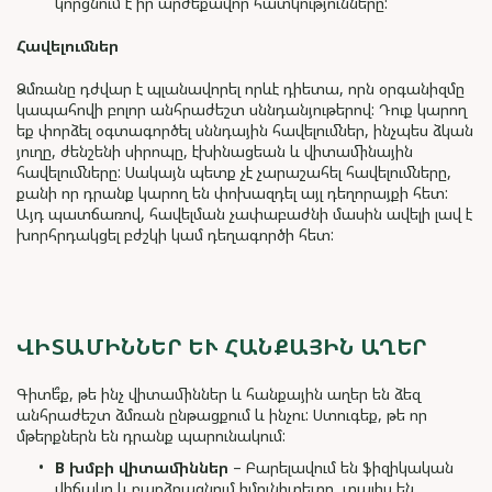
կորցնում է իր արժեքավոր հատկությունները:
Հավելումներ
Ձմռանը դժվար է պլանավորել որևէ դիետա, որն օրգանիզմը
կապահովի բոլոր անհրաժեշտ սննդանյութերով: Դուք կարող
եք փորձել օգտագործել սննդային հավելումներ, ինչպես ձկան
յուղը, ժենշենի սիրոպը, էխինացեան և վիտամինային
հավելումները: Սակայն պետք չէ չարաշահել հավելումները,
քանի որ դրանք կարող են փոխազդել այլ դեղորայքի հետ:
Այդ պատճառով, հավելման չափաբաժնի մասին ավելի լավ է
խորհրդակցել բժշկի կամ դեղագործի հետ:
ՎԻՏԱՄԻՆՆԵՐ ԵՒ ՀԱՆՔԱՅԻՆ ԱՂԵՐ
Գիտե՞ք, թե ինչ վիտամիններ և հանքային աղեր են ձեզ
անհրաժեշտ ձմռան ընթացքում և ինչու: Ստուգեք, թե որ
մթերքներն են դրանք պարունակում:
B
խմբի վիտամիններ
– Բարելավում են ֆիզիկական
վիճակը և բարձրացնում իմունիտետը, տալիս են