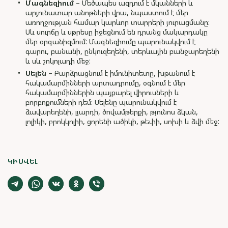
Մագնեզիում
– Մեծապես ազդում է մկանների և
արյունատար անոթների վրա, նպաստում է մեր
առողջության համար կարևոր տարրերի յուրացմանը:
Սև սուրճը և սթրեսը իջեցնում են դրանց մակարդակը
մեր օրգանիզմում: Մագնեզիումը պարունակվում է
գարու, բանանի, ընկուզեղենի, տերևային բանջարեղենի
և սև շոկոլադի մեջ:
Սելեն
– Բարձրացնում է իմունիտետը, խթանում է
հակամարմինների արտադրումը, օգնում է մեր
հակամարմիններին պայքարել վիրուսների և
բորբոքումների դեմ: Սելենը պարունակվում է
ձավարեղենի, լյարդի, ծովամթերքի, թյունոս ձկան,
լոլիկի, բրոկկոլիի, ցորենի ածիկի, թեփի, սոխի և ձվի մեջ:
ԿԻՍՎԵԼ