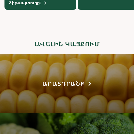
ձիթապտուղը:
ԱՎԵԼԻՆ ԿԱՅՔՈՒՄ
ԱՐԱՏԴՐԱՆՔ