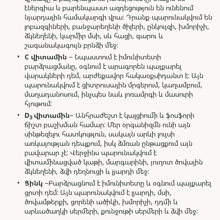
էներգիա և բարենպաստ ազդեցություն են ունենում
նյարդային համակարգի վրա: Դրանք պարունակվում են
լոբազգիների, բանջարեղենի ծիլերի, ընկույզի, խմորիչի,
ձկնեղենի, կարմիր մսի, սև հացի, գարու և
շագանակագույն բրնձի մեջ:
C
վիտամին
– Նպաստում է իմունիտետի
բարձրացմանը, օգնում է արագորեն պայքարել
վարակների դեմ, արժեքավոր հակաօքսիդանտ է: Այն
պարունակվում է ցիտրուսային մրգերում, կաղամբում,
մաղադանոսում, ինչպես նաև լոռամրգի և մասուրի
հյութում:
D
վիտամին
– Անհրաժեշտ է կալցիումի և ֆոսֆորի
3
ճիշտ բաշխման համար: Մեր օրգանիզմն ունի այն
սինթեզելու հատկություն, սակայն արևի լույսի
առկայության դեպքում, իսկ ձմռան ընթացքում այն
բավարար չէ: Վերջինս պարունակվում է
վիտամինացված կաթի, մարգարինի, յուղոտ ծովային
ձկնեղենի, ձվի դեղնուցի և լյարդի մեջ:
Ցինկ
–Բարձրացնում է իմունիտետը և օգնում պայքարել
ցրտի դեմ: Այն պարունակվում է լյարդի, մսի,
ծովամթերքի, ցորենի ածիկի, խմորիչի, դդմի և
արևածաղկի սերմերի, քունջութի սերմերի և ձվի մեջ: