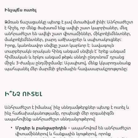
Ինչպե՞
ս ուտել
Ձմռան ճաշացանկը պետք է լավ մտածված լինի: Անհրաժեշտ
է հիշել, որ մենք ծախսում ենք ավելի շատ կալորիաներ, մեզ
անհրաժեշտ են ավելի շատ վիտամիններ, միկրոէլեմենտներ,
մակրոէլեմենտներ, բարդ ածխաջրեր և սպիտակուցներ:
Իրոք, կանոնավոր սնվելը շատ կարևոր է: Լավագույն
տարբերակն օրական հինգ անգամ սնվելն է՝ երեք անգամ
հիմնական և երկու անգամ թեթև սննդի ընդունում՝ դրանց
միջև 3-ժամյա ընդմիջմամբ: Այսպիսով, մենք կկարողանանք
պահպանել մեր մարմնի ջերմային հավասարակշռությունը:
Ի՞ՆՉ ՈՒՏԵԼ
Անհրաժեշտ է իմանալ՝ ինչ սննդամթերքներ պետք է ուտել և
ինչ հաճախականությամբ, որպեսզի մեր օրգանիզմն
ապահովենք անհրաժեշտ սննդանյութերով:
Մրգեր և բանջարեղեն
– ապահովում են անհրաժեշտ
վիտամիններով և հանքային նյութերով, որոնք