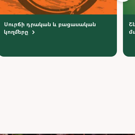
Սուրճի դրական և բացասական
Շ
կողմերը
մ