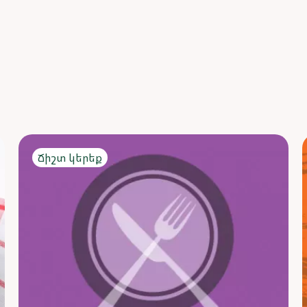
Ճիշտ կերեք