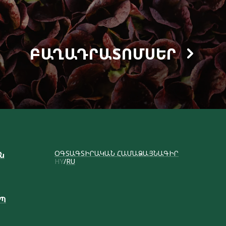
ԲԱՂԱԴՐԱՏՈՄՍԵՐ
ՕԳՏԱԳՏԻՐԱԿԱՆ ՀԱՄԱՁԱՅՆԱԳԻՐ
ւն
HY
RU
ԱՊ