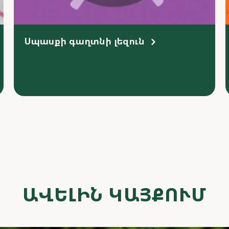
Սպասքի գաղտնի լեզուն
ԱՎԵԼԻՆ ԿԱՅՔՈՒՄ