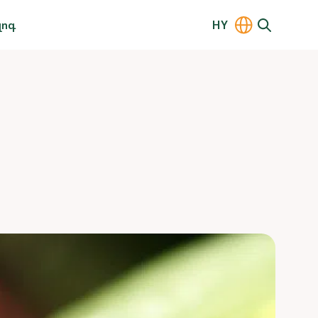
լոգ
HY