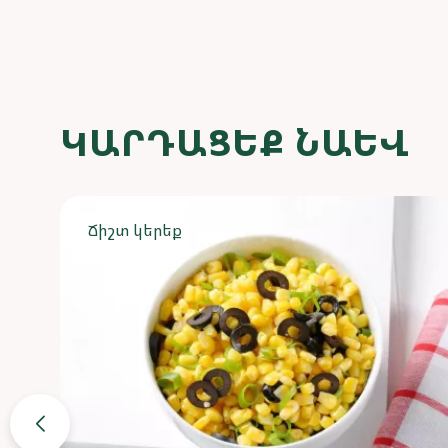
ԿԱՐԴԱՑԵՔ ՆԱԵՎ
Ճիշտ կերեք