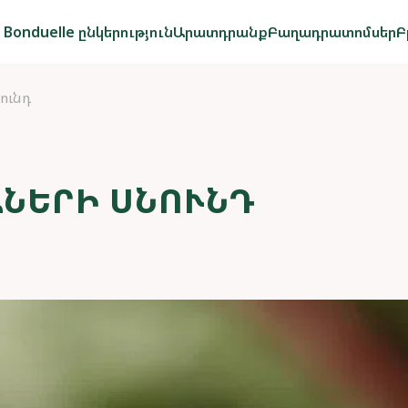
Bonduelle ընկերություն
Արատդրանք
Բաղադրատոմսեր
Բ
ունդ
ԱՆԵՐԻ ՍՆՈՒՆԴ