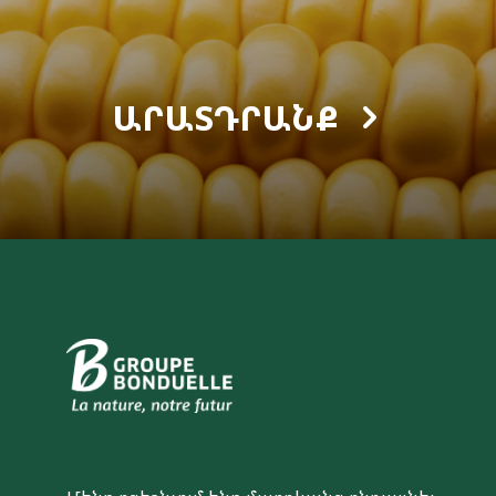
ԱՐԱՏԴՐԱՆՔ