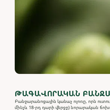
ԹԱԳԱՎՈՐԱԿԱՆ ԲԱՆՋ
Բանջարանոցային կանաչ ոլոռը, որն ուտու
մինչև 18-րդ դարի վերջը) նորարական ճոխ