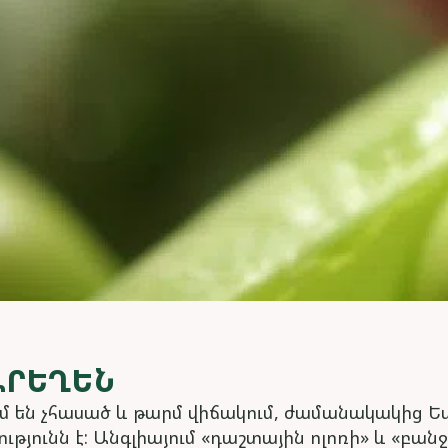
ԱՐԵՂԵՆ
մ են չհասած և թարմ վիճակում, ժամանակակից Եվ
ությունն է: Անգլիայում «դաշտային ոլոռի» և «բ