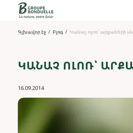
Գլխավոր էջ
Բլոգ
Կանաչ ոլոռ՝ արքաների սն
ԿԱՆԱՉ ՈԼՈՌ՝ ԱՐՔ
16.09.2014