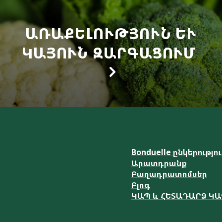
ԱՌԱՔԵԼՈՒԹՅՈՒՆ ԵՒ Կ
ԱՅՈՒՆ ԶԱՐԳԱՑՈՒՄ
Bonduelle ընկերությո
Արատդրանք
Բաղադրատոմսեր
Բլոգ
ԿԱՊ և ՀԵՏԱԴԱՐՁ Կ