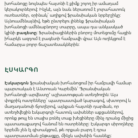
խոհանոցը նույնպես հայտնի է քիմք շոյող իր ամադամ
կերակուրներով: Ինչևէ, այն նաև ներառում է յուրահատուկ
ուտեստներ, օրինակ` աղիքով ֆրանսիական նրբերշիկը:
Այնուամենայնիվ, եթե ընտրելու լինենք ֆրանսիական
խոհանոցի ամենաբնորոշ տարրը, ապա դա անկասկած
կլինի
բագետը
: Ֆրանսիացիներին բնորոշ մոտեցումը հացին
իհարկե ազդում է բագետի համբավի վրա: Այն ուղեկցում է
համարյա բոլոր ճաշատեսակներին:
ԷՍԿԱՐԳՈ
Էսկարգոն
ֆրանսիական խոհանոցում իր համբավի համար
պարտական է Անտուան Կարեմին` ՙՖրանսիական
խոհանոցի արվեստը՚ աշխատության ստեղծողին: Այս
փոքրիկ ոստրեները` պատրաստված կարագով, սխտորով և
մաղադանոսի ճյուղերով, այնքան հայտնի դարձան, որ
ստեղծվեցին էսկարգոյի հատուկ ափսեներ աքցաններով,
որոնք թույլ են տալիս բռնել տաք խեցիները մինչ դրանց միջից
պատառաքաղով հանում են ոստրեները: Էսկարգո սիրողները
երբեմն չեն էլ գիտակցում, թե որքան բարդ է դրա
պատրաստման ընթացքը, մինչև ափսեին հասնելը: