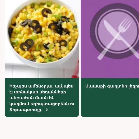
Ինչպես ամենօրյա, այնպես
Սպասքի գաղտնի լեզո
էլ տոնական սեղանների
անբաժան մասն են
կազմում եգիպտացորենն ու
ձիթապտուղը: