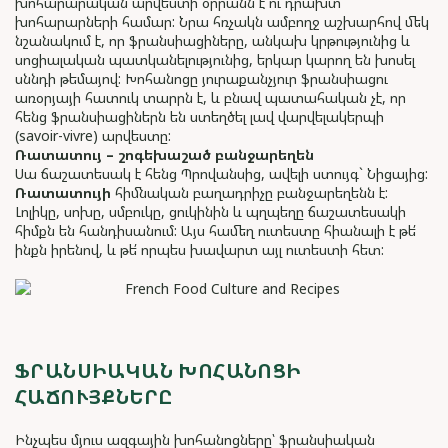
խոհարարական արվեստի օրրանն է ու դրախտ
խոհարարների համար: Նրա հռչակն ամբողջ աշխարհով մեկ
նշանակում է, որ ֆրանսիացիները, անկախ կրթությունից և
սոցիալական պատկանելությունից, երկար կարող են խոսել
սննդի թեմայով: Խոհանոցը յուրաքանչյուր ֆրանսիացու
առօրյայի հատուկ տարրն է, և բնավ պատահական չէ, որ
հենց ֆրանսիացիներն են ստեղծել լավ վարվելակերպի
(savoir-vivre) արվեստը:
Ռատատույ – շոգեխաշած բանջարեղեն
Սա ճաշատեսակ է հենց Պրովանսից, ավելի ստույգ` Նիցայից:
Ռատատույի
հիմնական բաղադրիչը բանջարեղենն է:
Լոլիկը, սոխը, սմբուկը, ցուկինին և պղպեղը ճաշատեսակի
հիմքն են հանդիսանում: Այս համեղ ուտեստը հիանալի է թե՛
ինքն իրենով, և թե՛ որպես խավարտ այլ ուտեստի հետ:
ՖՐԱՆՍԻԱԿԱՆ ԽՈՀԱՆՈՑԻ
ՀԱՃՈՒՅՔՆԵՐԸ
Ինչպես մյուս ազգային խոհանոցները՝ ֆրանսիական