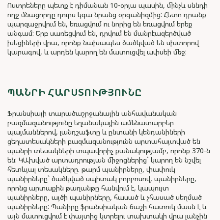
Ոստրեները պետք է դիմանան 10-օրյա պասին, մինչև սննդի
ողջ մնացորդը դուրս կգա նրանց օրգանիզմից: Հետո դրանք
պարզաջրվում են, եռացվում ու նորից են եռացվում երեք
անգամ: Երբ սառեցվում են, դրվում են մանրէազերծված
խեցիների վրա, որոնք նախապես ծածկված են սխտորով
կարագով, և արդեն կարող են մատուցվել ափսեի մեջ:
ՊԱՆՐԻ ՀԱՐՍՏՈՒԹՅՈՒՆԸ
Ֆրանսիայի տարածաշրջանային անհավանական
բազմազանությունը եղանակային ամենատարբեր
պայմաններով, լանդշաֆտը և ընտանի կենդանիների
ցեղատեսակների բազմազանությունն արտահայտված են
պանրի տեսակների տպավորիչ քանակությամբ, որոնք 370-ն
են: ԿԱխված արտադրության միջոցներից` կարող են նշվել
հետևյալ տեսակները. թարմ պանիրները, փափուկ
պանիրները` ծածկված սպիտակ բորբոսով, պանիրները,
որոնց արտաքին թաղանթը հանվում է, կապույտ
պանիրները, այծի պանիրները, հասած և չհասած սեղմած
պանիրները: Պանիրը ֆրանսիական ճաշի հատուկ մասն է և
այն մատուցվում է փայտից կտրելու տախտակի վրա լանչին