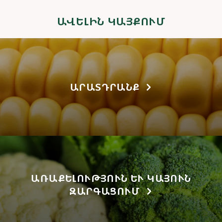
ԱՎԵԼԻՆ ԿԱՅՔՈՒՄ
ԱՐԱՏԴՐԱՆՔ
ԱՌԱՔԵԼՈՒԹՅՈՒՆ ԵՒ ԿԱՅՈՒՆ Զ
ԱՐԳԱՑՈՒՄ