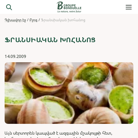
Գլխավոր էջ
Բլոգ
Ֆրանսիական խոհանոց
ՖՐԱՆՍԻԱԿԱՆ ԽՈՀԱՆՈՑ
14.09.2009
Այն սերտորեն կապված է ազգային մշակույթի հետ,