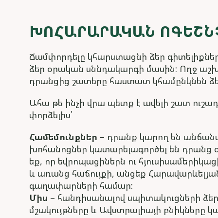
ԽՈՀԱՐԱՐԱԿԱՆ ՈԳԵՇՆ
Ճամփորդելը կհարստացնի ձեր գիտելիքները 
ձեր օրական սննդակարգի մասին: Ողջ աշխ
դրանցից շատերը հաստատ կհամընկնեն ձ
Ահա թե ինչի վրա պետք է ավելի շատ ուշ
փորձելիս՝
Համեմունքներ
– դրանք կարող են անճանա
խոհանոցներ կատարելագործել են դրանց օ
եք, որ եվրոպացիներն ու հյուսիսամերիկա
և առանց հաճույքի, անցեք Հարավարևելյա
գաղափարների համար:
Միս
– հանդիսանալով սպիտակուցների ձեր 
մշակույթները և Ավստրալիայի բնիկները կա