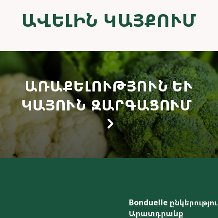
ԱՎԵԼԻՆ ԿԱՅՔՈՒՄ
ԱՌԱՔԵԼՈՒԹՅՈՒՆ ԵՒ Կ
ԱՅՈՒՆ ԶԱՐԳԱՑՈՒՄ
Bonduelle ընկերությո
Արատդրանք