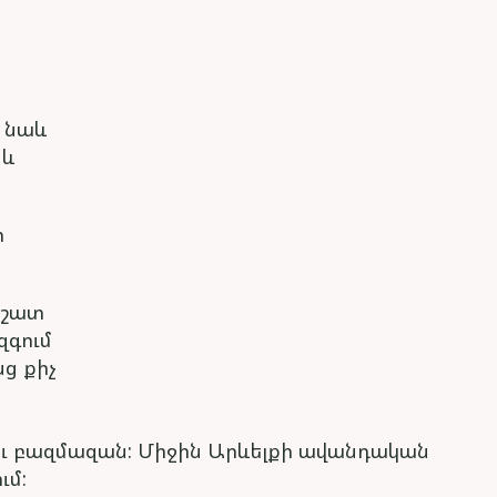
լ նաև
 և
ր
 շատ
զգում
ց քիչ
 ու բազմազան: Միջին Արևելքի ավանդական
ւմ: