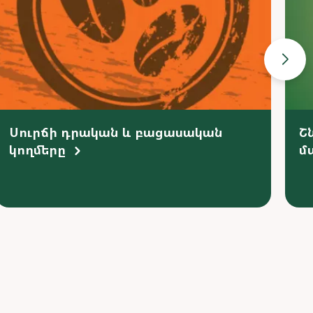
Սուրճի դրական և բացասական
Շ
կողմերը
մ