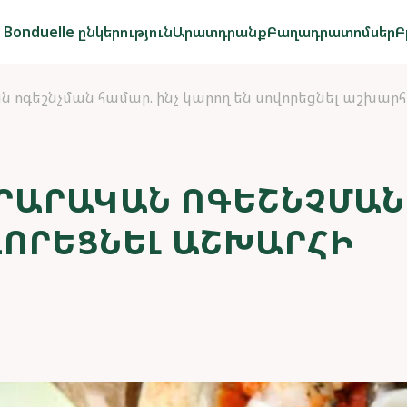
Bonduelle ընկերություն
Արատդրանք
Բաղադրատոմսեր
Բ
ոգեշնչման համար. ինչ կարող են սովորեցնել աշխարհ
ՐԱՐԱԿԱՆ ՈԳԵՇՆՉՄԱՆ
ՎՈՐԵՑՆԵԼ ԱՇԽԱՐՀԻ