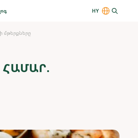
լոգ
HY
ի մթերքները
 ՀԱՄԱՐ.