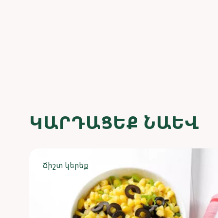
ԿԱՐԴԱՑԵՔ ՆԱԵՎ
Ճիշտ կերեք