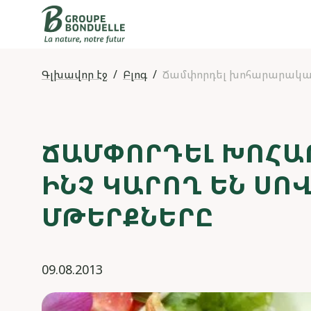
Գլխավոր էջ
Բլոգ
Ճամփորդել խոհարարական 
ՃԱՄՓՈՐԴԵԼ ԽՈՀԱ
ԻՆՉ ԿԱՐՈՂ ԵՆ ՍՈ
ՄԹԵՐՔՆԵՐԸ
09.08.2013