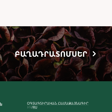
ԲԱՂԱԴՐԱՏՈՄՍԵՐ
ՕԳՏԱԳՏԻՐԱԿԱՆ ՀԱՄԱՁԱՅՆԱԳԻՐ
ւն
HY
RU