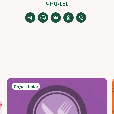
ԿԻՍՎԵԼ
Ճիշտ կերեք