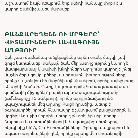
աշխատում է այն դեպքում, երբ սննդի քանակը փոքր է և
կարող է անմիջապես մարսվել:
ԲԱՆՋԱՐԵՂԵՆՆ ՈՒ ՄՐԳԵՐԸ՝
ՎԻՏԱՄԻՆՆԵՐԻ ԼԱՎԱԳՈՒՅՆ
ԱՂԲՅՈՒՐ
Եթե շատ ժամանակ անցկացնենք արևի տակ, մաշկի լավ
գույն կստանանք, սակայն նաև մեր առողջությունը կարող է
վատթարանալ: Այսպիսի խնդիրների արդյունք կարող է լինել
մաշկի ծերացումը, բծերը և անոթային փոփոխությունները,
որոնք հայտնվում են մարմնի այն մասերում, որոնք ավելի բաց
են արևի համար: Պետք է օգտագործել համապատասխան
կոսմետիկ միջոցներ՝ բարձր արևապաշտպանությամբ
(ամենաքիչը 15 ֆակտոր), որոնք արդյունավետորեն
կպաշտպանեն մեզ արևից: Բացի դրանից, պետք է
օգտագործել որքան հնարավոր է շատ թարմ բանջարեղեն և
մրգեր: Առաջին հերթին պետք է ընտրել նրանք, որոնք
հարուստ են վիտամիններով և հակաօքսիդանտներով,
ինչպիսիք են՝ A, C և E վիտամինները: Դրանք պայքարում են
ազատ ռադիկալների դեմ, որոնք արևից մեր օրգանիզմի