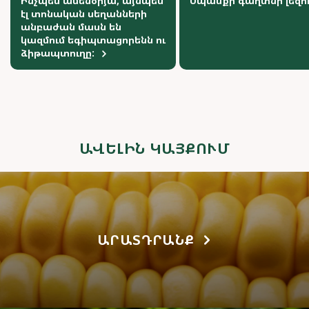
Ինչպես ամենօրյա, այնպես
Սպասքի գաղտնի լեզո
էլ տոնական սեղանների
անբաժան մասն են
կազմում եգիպտացորենն ու
ձիթապտուղը:
ԱՎԵԼԻՆ ԿԱՅՔՈՒՄ
ԱՐԱՏԴՐԱՆՔ