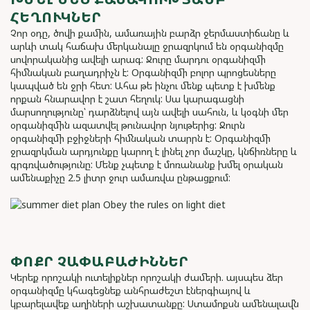
ՀԵՂՈՒԿՆԵՐ
Չոր օդը, ծովի քամին, ամառային բարձր ջերմաստիճանը և
արևի տակ հաճախ մերկանալը ջրազրկում են օրգանիզմը
սովորականից ավելի արագ: Ջուրը մարդու օրգանիզմի
հիմնական բաղադրիչն է: Օրգանիզմի բոլոր պրոցեսները
կապված են ջրի հետ: Ահա թե ինչու մենք պետք է խմենք
որքան հնարավոր է շատ հեղուկ: Սա կարագացնի
մարսողությունը՝ դարձնելով այն ավելի սահուն, և կօգնի մեր
օրգանիզմին ազատվել թունավոր նյութերից: Ջուրն
օրգանիզմի բջիջների հիմնական տարրն է: Օրգանիզմի
ջրազրկման արդյունքը կարող է լինել չոր մաշկը, կնճիռները և
գրգռվածությունը: Մենք չպետք է մոռանանք խմել օրական
ամենաքիչը 2.5 լիտր ջուր ամառվա ընթացքում:
ՓՈՔՐ ՉԱՓԱԲԱԺԻՆՆԵՐ
Կերեք որոշակի ուտելիքներ որոշակի ժամերի. այսպես ձեր
օրգանիզմը կհագեցնեք անհրաժեշտ էներգիայով և
կբարելավեք աղիների աշխատանքը: Ստամոքսն ամենալավն