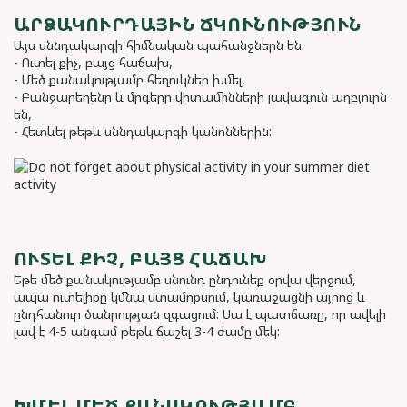
ԱՐՁԱԿՈՒՐԴԱՅԻՆ ՃԿՈՒՆՈՒԹՅՈՒՆ
Այս սննդակարգի հիմնական պահանջներն են.
- Ուտել քիչ, բայց հաճախ,
- Մեծ քանակությամբ հեղուկներ խմել,
- Բանջարեղենը և մրգերը վիտամինների լավագուն աղբյուրն
են,
- Հետևել թեթև սննդակարգի կանոններին:
ՈՒՏԵԼ ՔԻՉ, ԲԱՅՑ ՀԱՃԱԽ
Եթե մեծ քանակությամբ սնունդ ընդունեք օրվա վերջում,
ապա ուտելիքը կմնա ստամոքսում, կառաջացնի այրոց և
ընդհանուր ծանրության զգացում: Սա է պատճառը, որ ավելի
լավ է 4-5 անգամ թեթև ճաշել 3-4 ժամը մեկ:
ԽՄԵԼ ՄԵԾ ՔԱՆԱԿՈՒԹՅԱՄԲ