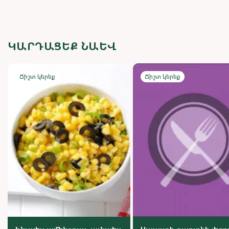
ԿԱՐԴԱՑԵՔ ՆԱԵՎ
Ճիշտ կերեք
Ճիշտ կերեք