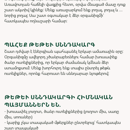
Առավոտյան հաճելի վազքից հետո, օրվա մնացած մասը դուք
շատ ակտիվ կլինեք: Մենք առաջարկում ենք լողալ, լողալ և …
նորից լողալ: Սա շատ օգտակար է ձեր օրգանիզմի՝
հատկապես ողնաշարի համար:
ՊԱՀԵՔ ԹԵԹԵՒ ՍՆՆԴԱԿԱՐԳ
Շատ դժվար է էներգիան պահպանել երկար ամառային օրը:
Օրգանիզմը ավելորդ չծանրաբեռնելու համար խուսափեք
ծանր ուտելիքներից, որ երկար ժամանակ կմնան ձեր
ստամոքսում: Մենք խորհուրդ ենք տալիս ընտրել թեթև
ուտելիքներ, որոնք հարուստ են սննդարար նյութերով:
ԹԵԹԵՒ ՍՆՆԴԱԿԱՐԳԻ ՀԻՄՆԱԿԱՆ Պ
ԱՅՄԱՆՆԵՐՆ ԵՆ.
- խուսափել յուղոտ, ծանր ուտելիքներից (յուղոտ միս, սառը
միս, սոուսներ)
- կարիք չկա տապակած մթերքներ ընտրելուց՝ հատկապես
շատ տապակած