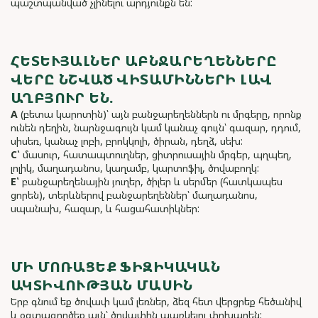
պաշտպանված չլինելու արդյունքն են:
ՀԵՏԵՒՅԱԼՆԵՐ ԱԲՆՋԱՐԵՂԵՆՆԵՐԸ Վ
ԵՐԸ ՆՇՎԱԾ ՎԻՏԱՄԻՆՆԵՐԻ ԼԱՎ Ա
ՂԲՅՈՒՐ ԵՆ.
A
(բետա կարոտին)՝ այն բանջարեղեններն ու մրգերը, որոնք
ունեն դեղին, նարնջագույն կամ կանաչ գույն՝ գազար, դդում,
սիսեռ, կանաչ լոբի, բրոկկոլի, ծիրան, դեղձ, սեխ:
C՝
մասուր, հատապտուղներ, ցիտրուսային մրգեր, պղպեղ,
լոլիկ, մաղադանոս, կաղամբ, կարտոֆիլ, ծովաբողկ:
E՝
բանջարեղենային յուղեր, ծիլեր և սերմեր (հատկապես
ցորեն), տերևներով բանջարեղեններ՝ մաղադանոս,
սպանախ, հազար, և հացահատիկներ:
ՄԻ ՄՈՌԱՑԵՔ ՖԻԶԻԿԱԿԱՆ
ԱԿՏԻՎՈՒԹՅԱՆ ՄԱՍԻՆ
Երբ գնում եք ծովափ կամ լեռներ, ձեզ հետ վերցրեք հեծանիվ
և օգտագործեք այն՝ ծովափին պառկելու փոխարեն: