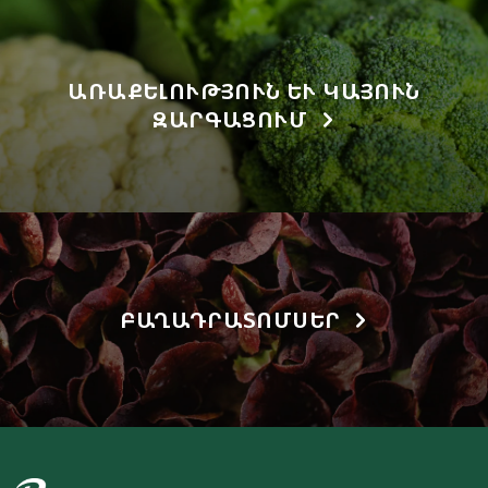
ԱՌԱՔԵԼՈՒԹՅՈՒՆ ԵՒ ԿԱՅՈՒՆ Զ
ԱՐԳԱՑՈՒՄ
ԲԱՂԱԴՐԱՏՈՄՍԵՐ