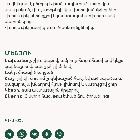
- ավելի լավ է ընտրել եփած, ապխտած, յուղի վրա
տապակած, փայլաթիթեղի վրա խորոված մթերքներ
- խուսափել սերուցքով և լավ տապակած խոզի մսով
ապուրներից
- խուսափել չափից շատ համեմունքներից:
ՄԵՆՅՈՒ
Նախաճաշ.
շիլա կաթով, ամբողջ հացահատիկով կեքս
կաքնաշոռով, սառը թեյ լիմոնով
Լանչ.
մրգային աղցան
Ճաշ.
լոլիկի սուսում շոգեխաշած հավ, եփած սպանախ,
գազարով և խնձորով հյութ, լիմոնով և սառույցով ջուր
Կեսօր.
թան անտառային մրգերով
Ընթրիք.
3 կտոր հաց, թույլ եփած ձու, ծիրան, թեյ
ԿԻՍՎԵԼ