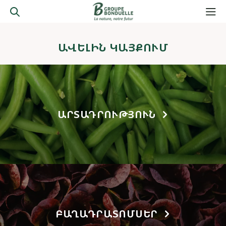
ԱՎԵԼԻՆ ԿԱՅՔՈՒՄ
ԱՐՏԱԴՐՈՒԹՅՈՒՆ
ԲԱՂԱԴՐԱՏՈՄՍԵՐ