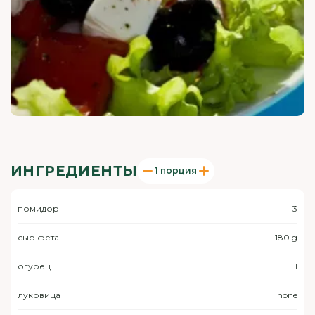
ИНГРЕДИЕНТЫ
1 порция
помидор
3
сыр фета
180 g
огурец
1
луковица
1 none