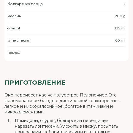
болгарских перца
2
маслин
200 g
olive oil
125 ml
wine vinegar
60 ml
перец
ПРИГОТОВЛЕНИЕ
Оно перенесет нас на полуостров Пелопоннес. Это
феноменальное блюдо с диетической точки зрения –
легкое и нискокалорийное, богатое витаминами и
микроэлементами.
Помидоры, огурец, болгарский перец и лук
нарезать ломтиками. Уложить в миску, посыпать
приправами, добавить маслины и тщательно