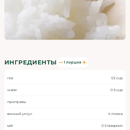
ИНГРЕДИЕНТЫ
1 порция
rice
1/2 cup
water
0.5 cup
приправы
винный уксус
4 ложка
salt
0.5 teaspoon