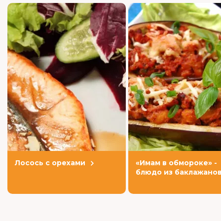
Лосось с орехами
«Имам в обмороке» -
блюдо из баклажано