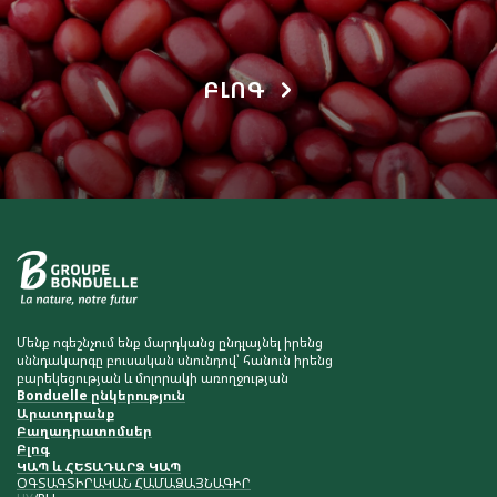
ԲԼՈԳ
Մենք ոգեշնչում ենք մարդկանց ընդլայնել իրենց
սննդակարգը բուսական սնունդով՝ հանուն իրենց
բարեկեցության և մոլորակի առողջության
Bonduelle ընկերություն
Արատդրանք
Բաղադրատոմսեր
Բլոգ
ԿԱՊ և ՀԵՏԱԴԱՐՁ ԿԱՊ
ՕԳՏԱԳՏԻՐԱԿԱՆ ՀԱՄԱՁԱՅՆԱԳԻՐ