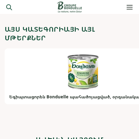
ԱՅՍ ԿԱՏԵԳՈՐԻԱՅԻ ԱՅԼ
ՄԹԵՐՔՆԵՐ
Եգիպտացորեն Bonduelle պահածոյացված, օրգանական