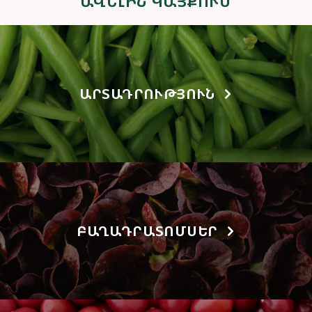
ԱՎԵԼԻՆ ԿԱՅՔՈՒՄ
ԱՐՏԱԴՐՈՒԹՅՈՒՆ
ԲԱՂԱԴՐԱՏՈՄՍԵՐ