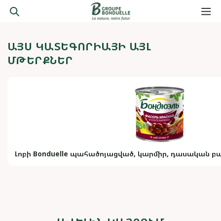
ԱՅՍ ԿԱՏԵԳՈՐԻԱՅԻ ԱՅԼ
ՄԹԵՐՔՆԵՐ
Լոբի Bonduelle պահածոյացված, կարմիր, դասական բարբ