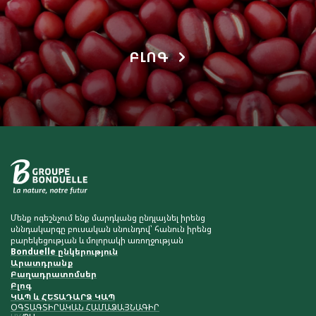
ԲԼՈԳ
Մենք ոգեշնչում ենք մարդկանց ընդլայնել իրենց
սննդակարգը բուսական սնունդով՝ հանուն իրենց
բարեկեցության և մոլորակի առողջության
Bonduelle ընկերություն
Արատդրանք
Բաղադրատոմսեր
Բլոգ
ԿԱՊ և ՀԵՏԱԴԱՐՁ ԿԱՊ
ՕԳՏԱԳՏԻՐԱԿԱՆ ՀԱՄԱՁԱՅՆԱԳԻՐ