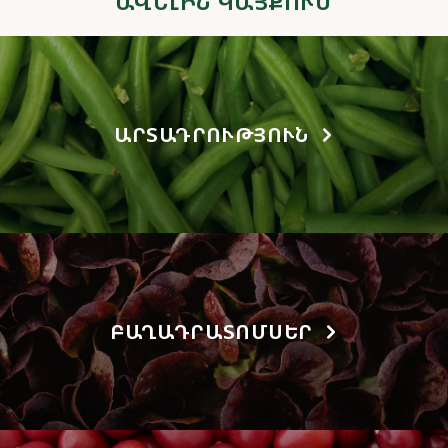
ԱՎԵԼԻՆ ԿԱՅՔՈՒՄ
ԱՐՏԱԴՐՈՒԹՅՈՒՆ
ԲԱՂԱԴՐԱՏՈՄՍԵՐ